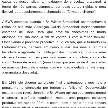
capaz de descomplicar a moldagem do chocolate artesanal: a
forma de três partes, composta por duas partes rígidas e uma
flexível, que popularmente é chamada de “forma de silicone”.
A BWB começou quando o Sr. Wilson Stracanholi acompanhava a
rotina da sua mãe, Adoração Garcia Stracanholi carinhosamente
chamada de Dona Dora, que produzia chocolates de modo
artesanal em sua casa, a fim de contribuir com a renda familiar.
Observando o processo produtivo, o Sr. Wilson, que é formado em
Eletromecânica, pensava em como ajudar sua mãe a ter mais
facilidade e agilidade na moldagem dos chocolates, pois sua mãe
utilizava formas simples para moldagem de chocolate, conhecida
como “forma de acetato”, (uma forma que precisa de 4 pinceladas
ou mais de chocolate e várias idas e vindas à geladeira, até atingir
a gramatura desejada).
Em 1998 ele chegou ao projeto final e patenteou o que hoje é
popularmente conhecida por formas de “silicone”. Desenvolvido
esse produto revolucionário, o Sr. Wilson aplicou seu conhecimento
e construiu o próprio maquinário, montou uma pequena estrutura
produtiva em apenas 20m², e contou com o apoio de sua esposa
Elaine para iniciar a produção das formas que entregavam muita