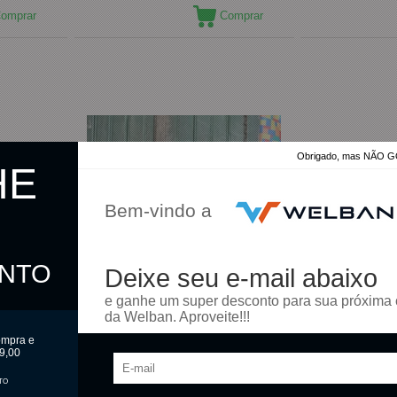
omprar
Comprar
Obrigado, mas NÃO
HE
Bem-vindo a
ONTO
Deixe seu e-mail abaixo
e ganhe um super desconto para sua próxima
da Welban. Aproveite!!!
ompra e
9,00
TO