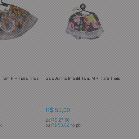
il Tam P + Tiara Thais
Saia Junina Infantil Tam. M + Tiara Thais
R$ 55,00
R$ 27,50
2x
R$ 53,62
pix
ou
no pix