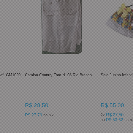
Ref. GM1020
Camisa Country Tam N. 08 Rio Branco
Saia Junina Infant
R$ 28,50
R$ 55,00
R$ 27,79
R$ 27,50
no pix
2x
R$ 53,62
ou
no 