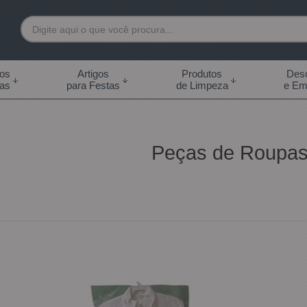
7892
tos
Artigos
Produtos
Desc
das
para Festas
de Limpeza
e Em
 99855-7892
.br
Peças de Roupa
0h às 18:00h Sábados -
s 14:00h