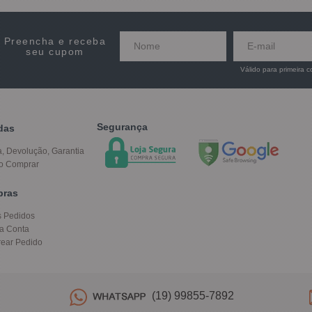
Preencha e receba
seu cupom
Válido para primeira 
Segurança
das
a, Devolução, Garantia
o Comprar
pras
 Pedidos
a Conta
rear Pedido
(19) 99855-7892