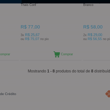
Tiara Thais
Vestido Caipira Infantil Tam P Ref 1917
Vestido Caipira No
Thais Conf
Branco
R$ 77,00
R$ 58,00
R$ 25,67
R$ 29,00
3x
2x
R$ 75,07
R$ 56,55
ou
no pix
ou
no 
omprar
Comprar
Mostrando
1 - 8
produtos do total de
8
distribu
de Crédito