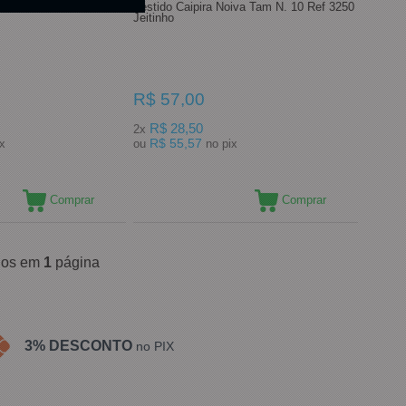
iva Tam N. 14 Rio
Vestido Caipira Noiva Tam N. 10 Ref 3250
Jeitinho
R$ 57,00
R$ 28,50
2x
R$ 55,57
pix
ou
no pix
Comprar
Comprar
ídos em
1
página
3% DESCONTO
no PIX