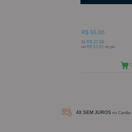
Saia Junina Infantil Tam G + 
R$ 55,00
R$ 27,50
2x
R$ 53,62
ou
no pix
C
4X SEM JUROS
no Cartão 