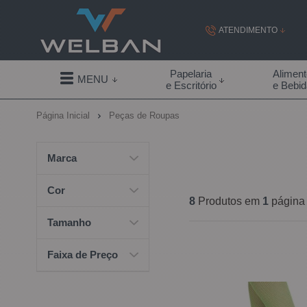
ATENDIMENTO
(19) 99855-
Papelaria
Alimen
MENU
e Escritório
e Bebi
(19)
Página Inicial
Peças de Roupas
contato@welban.com
Segunda à sexta - 08:3
Marca
09:00h à
Cor
8
Produtos em
1
página
Tamanho
Faixa de Preço