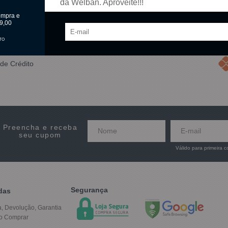
da Welban. Aproveite!!!
ompra e
9,00
TO
de Crédito
Preencha e receba
seu cupom
Válido para primeira 
Segurança
das
a, Devolução, Garantia
o Comprar