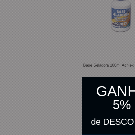
Base Seladora 100ml Acrilex
GAN
R$ 29,90
5%
R$ 29,15
no pix
de DESC
C