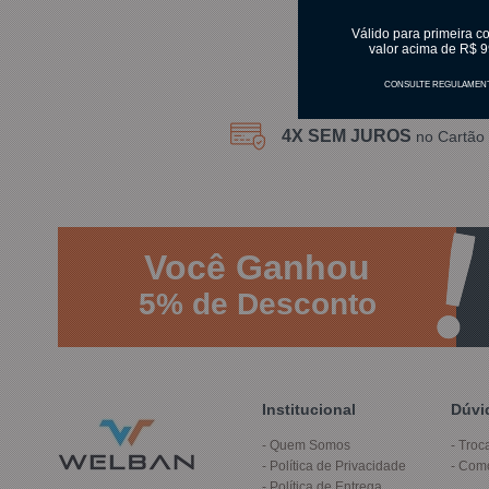
Válido para primeira c
valor acima de R$ 9
CONSULTE REGULAMEN
4X SEM JUROS
no Cartão 
Você
Ganhou
5%
de Desconto
Institucional
Dúvi
Quem Somos
Troc
Política de Privacidade
Com
Política de Entrega