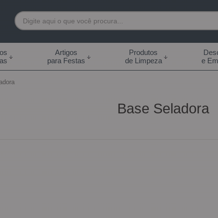
7892
tos
Artigos
Produtos
Desc
das
para Festas
de Limpeza
e Em
 99855-7892
adora
.br
Base Seladora
0h às 18:00h Sábados -
s 14:00h