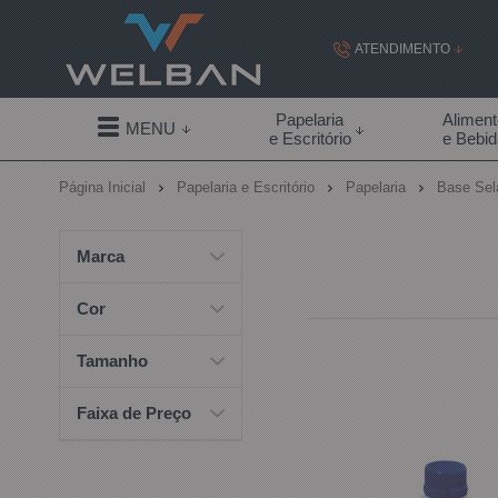
ATENDIMENTO
(19) 99855-
Papelaria
Alimen
MENU
e Escritório
e Bebi
(19)
Página Inicial
Papelaria e Escritório
Papelaria
Base Sel
contato@welban.com
Segunda à sexta - 08:3
Marca
09:00h à
Cor
Tamanho
Faixa de Preço