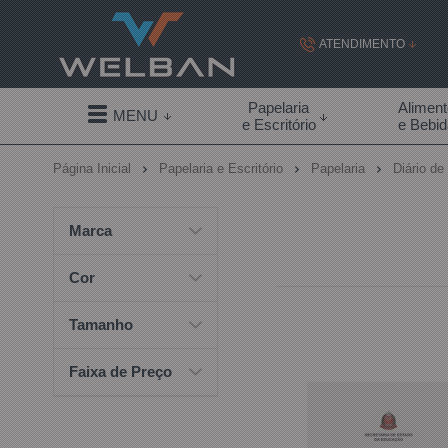
ATENDIMENTO
(19) 99855-
Papelaria
Alimen
MENU
e Escritório
e Bebi
(19)
Página Inicial
Papelaria e Escritório
Papelaria
Diário de
contato@welban.com
Segunda à sexta - 08:3
Marca
09:00h à
Cor
Tamanho
Faixa de Preço