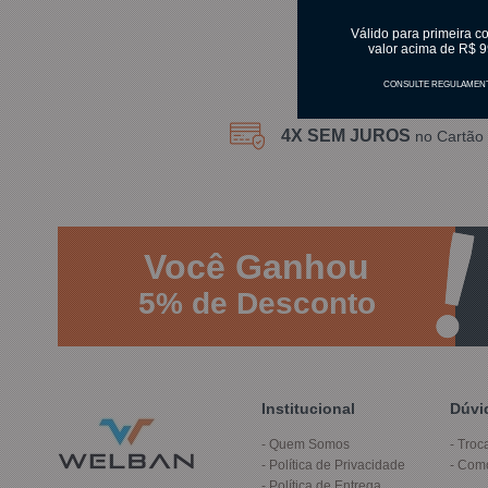
Válido para primeira c
valor acima de R$ 9
CONSULTE REGULAMEN
4X SEM JUROS
no Cartão 
Você
Ganhou
5%
de Desconto
Institucional
Dúvi
Quem Somos
Troc
Política de Privacidade
Com
Política de Entrega