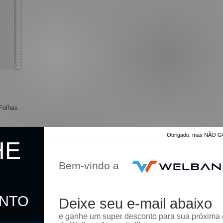
 Folhas
Obrigado, mas NÃO
HE
Bem-vindo a
ONTO
Deixe seu e-mail abaixo
omprar
e ganhe um super desconto para sua próxima