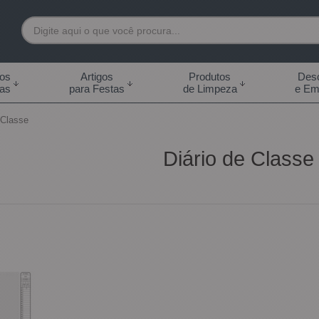
7892
tos
Artigos
Produtos
Desc
das
para Festas
de Limpeza
e Em
 99855-7892
 Classe
.br
Diário de Classe
0h às 18:00h Sábados -
s 14:00h