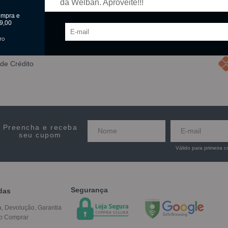
da Welban. Aproveite!!!
ompra e
9,00
TO
de Crédito
Preencha e receba
seu cupom
Válido para primeira 
Segurança
das
a, Devolução, Garantia
o Comprar