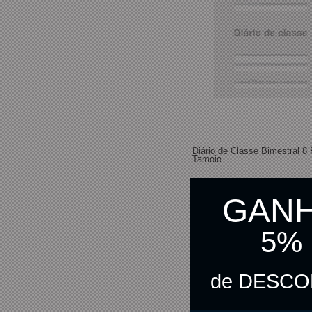
Diário de Classe Bimestral 8
Tamoio
GAN
R$ 10,90
5%
R$ 10,63
no pix
de DESC
C