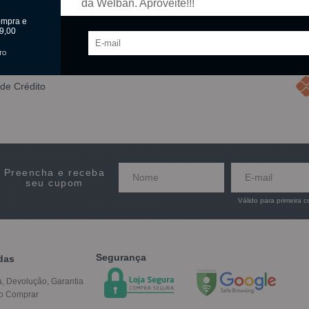
da Welban. Aproveite!!!
ompra e
9,00
TO
de Crédito
Preencha e receba
seu cupom
Válido para primeira 
Segurança
das
a, Devolução, Garantia
o Comprar