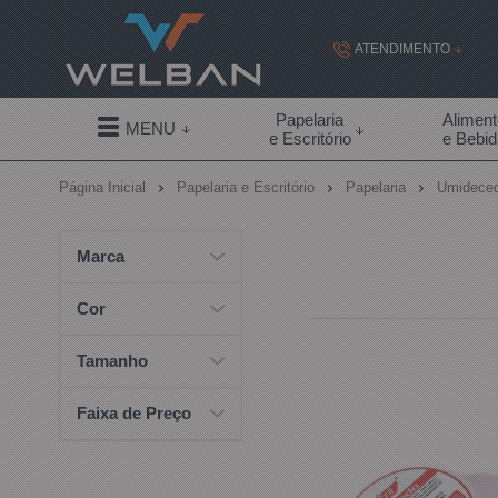
ATENDIMENTO
(19) 99855-
Papelaria
Alimen
MENU
e Escritório
e Bebi
(19)
Página Inicial
Papelaria e Escritório
Papelaria
Umideced
contato@welban.com
Segunda à sexta - 08:3
Marca
09:00h à
Cor
Tamanho
Faixa de Preço