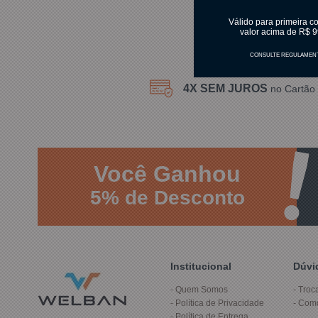
Válido para primeira c
valor acima de R$ 9
CONSULTE REGULAMEN
4X SEM JUROS
no Cartão 
Você
Ganhou
5%
de Desconto
Institucional
Dúvi
Quem Somos
Troc
Política de Privacidade
Com
Política de Entrega