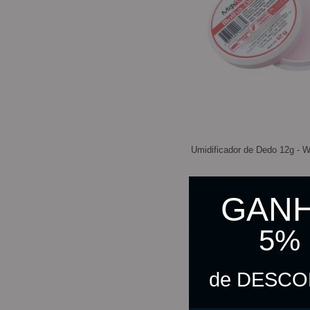
Umidificador de Dedo 12g - 
GAN
R$ 6,50
5%
R$ 6,34
no pix
de DESC
C