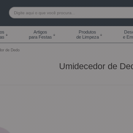
7892
tos
Artigos
Produtos
Desc
das
para Festas
de Limpeza
e Em
 99855-7892
or de Dedo
.br
Umidecedor de De
0h às 18:00h Sábados -
s 14:00h