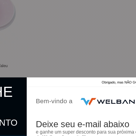
Waleu
Obrigado, mas NÃO
HE
Bem-vindo a
ONTO
Deixe seu e-mail abaixo
omprar
e ganhe um super desconto para sua próxima