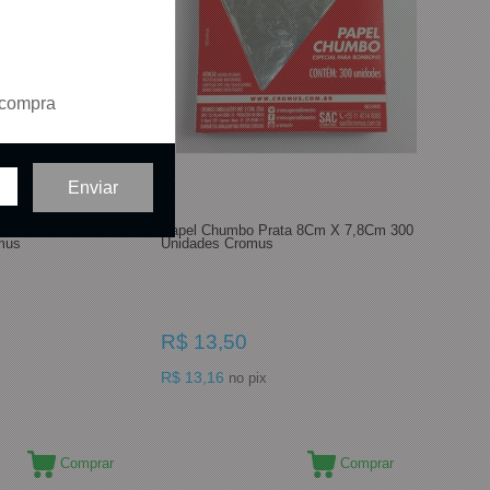
 compra
rmelho 10Cm X 9,7Cm
Papel Chumbo Prata 8Cm X 7,8Cm 300
mus
Unidades Cromus
R$ 13,50
R$ 13,16
no pix
Comprar
Comprar