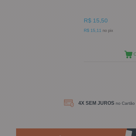
R$ 15,50
R$ 15,11
no pix
C
4X SEM JUROS
no Cartão 