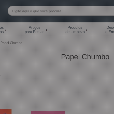
7892
tos
Artigos
Produtos
Desc
das
para Festas
de Limpeza
e Em
 99855-7892
Papel Chumbo
.br
Papel Chumbo
0h às 18:00h Sábados -
s 14:00h
a