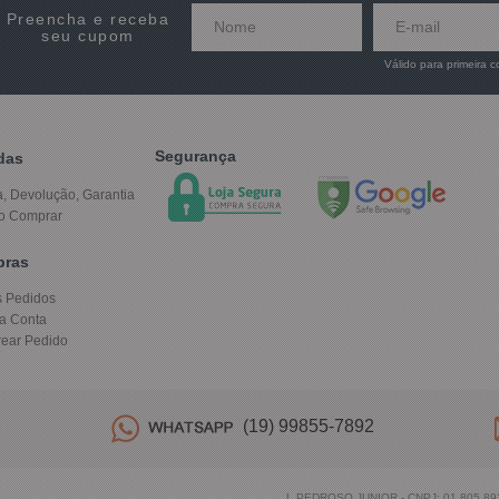
Preencha e receba
seu cupom
Válido para primeira 
Segurança
das
a, Devolução, Garantia
o Comprar
pras
 Pedidos
a Conta
rear Pedido
(19) 99855-7892
L PEDROSO JUNIOR - CNPJ: 01.805.89