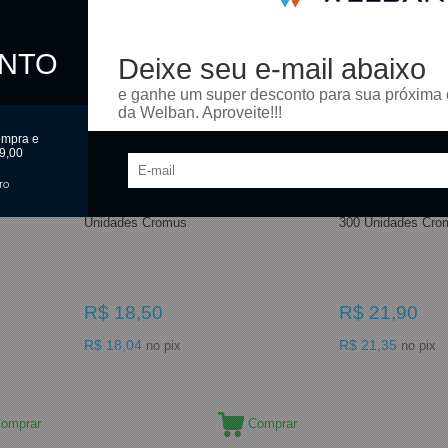
ONTO
Deixe seu e-mail abaixo
e ganhe um super desconto para sua próxima
da Welban. Aproveite!!!
ompra e
9,00
TO
 11,8Cm 300
Papel Chumbo Prata 10Cm X 9,7Cm 300
Papel Chumbo Ve
Unidades Cromus
300 Unidades Cro
R$ 18,50
R$ 21,90
R$ 18,04
R$ 21,35
no pix
no pix
omprar
Comprar