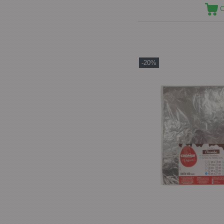
C
-20%