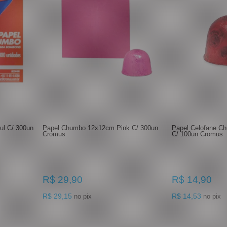
l C/ 300un
Papel Chumbo 12x12cm Pink C/ 300un
Papel Celofane C
Cromus
C/ 100un Cromus
R$ 29,90
R$ 14,90
R$ 29,15
R$ 14,53
no pix
no pix