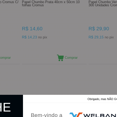
o Cromus C/
Papel Chumbo Prata 40cm x 50cm 10
Papel Chumbo Ve
folhas Cromus
300 Unidades Cro
R$ 14,60
R$ 29,90
R$ 14,23
R$ 29,15
no pix
no pix
omprar
Comprar
Obrigado, mas NÃO
HE
Bem-vindo a