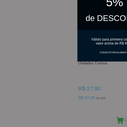
5%
de DESC
Válido para primeira c
valor acima de R$ 9
CONSULTE REGULAMEN
Papel Chumbo Prata 12Cm X
Unidades Cromus
R$ 27,90
R$ 27,20
no pix
C