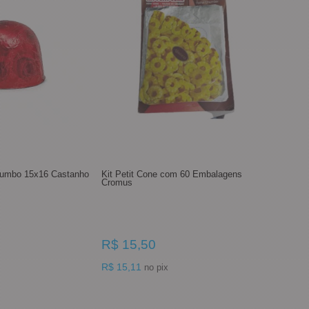
humbo 15x16 Castanho
Kit Petit Cone com 60 Embalagens
Cromus
R$ 15,50
R$ 15,11
no pix