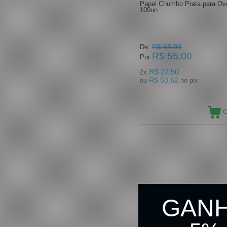
Papel Chumbo Prata para Ov
100un
R$ 68,93
De:
R$ 55,00
Por:
R$ 27,50
2x
R$ 53,62
ou
no pix
C
GAN