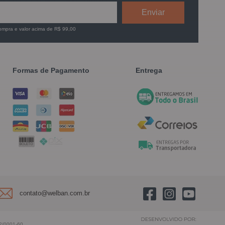
compra e valor acima de R$ 99,00
Formas de Pagamento
Entrega
contato@welban.com.br
2/0001-60