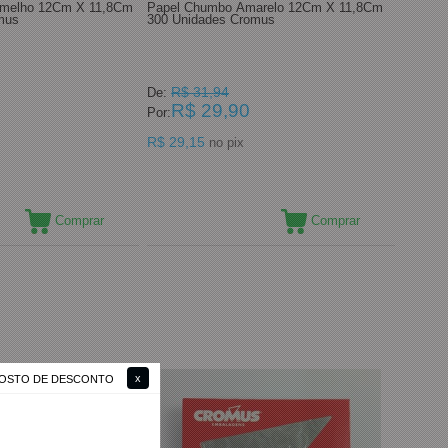
rmelho 12Cm X 11,8Cm
Papel Chumbo Amarelo 12Cm X 11,8Cm
mus
300 Unidades Cromus
R$ 31,94
De:
R$ 29,90
Por:
R$ 29,15
no pix
Comprar
Comprar
 GOSTO DE DESCONTO