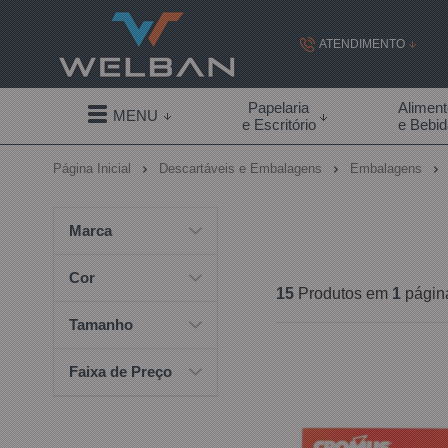
ATENDIMENTO
(19) 99855-
Papelaria
Alimen
MENU
e Escritório
e Bebi
(19)
Página Inicial
Descartáveis e Embalagens
Embalagens
contato@welban.com
Segunda à sexta - 08:3
Marca
09:00h à
Cor
15
Produtos em
1
págin
Tamanho
Faixa de Preço