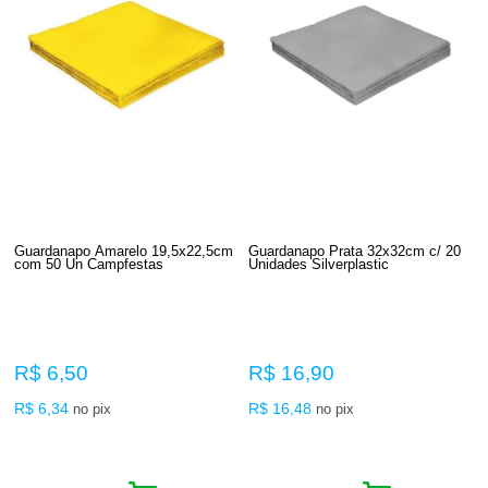
Guardanapo Amarelo 19,5x22,5cm
Guardanapo Prata 32x32cm c/ 20
com 50 Un Campfestas
Unidades Silverplastic
R$ 6,50
R$ 16,90
R$ 6,34
R$ 16,48
no pix
no pix