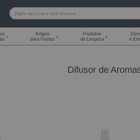
7892
tos
Artigos
Produtos
Desc
das
para Festas
de Limpeza
e Em
 99855-7892
.br
Difusor de Aroma
0h às 18:00h Sábados -
s 14:00h