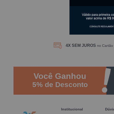
C
Válido para primeira c
valor acima de R$ 9
CONSULTE REGULAMEN
4X SEM JUROS
no Cartão 
Você
Ganhou
5%
de Desconto
Institucional
Dúvi