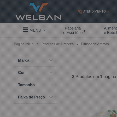
ATENDIMENTO
(19) 99855-
Papelaria
Alimen
MENU
e Escritório
e Bebi
(19)
Página Inicial
Produtos de Limpeza
Difusor de Aromas
contato@welban.com
Segunda à sexta - 08:3
Marca
09:00h à
Cor
3
Produtos em
1
página
Tamanho
Faixa de Preço