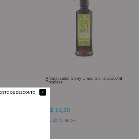
Aromatizador Spray Limão Siciliano 250ml
Premisse
 GOSTO DE DESCONTO
R$ 18,90
R$ 18,43
no pix