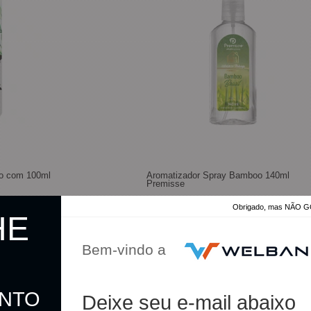
co com 100ml
Aromatizador Spray Bamboo 140ml
Premisse
Obrigado, mas NÃO
HE
R$ 18,90
Bem-vindo a
R$ 18,43
no pix
ONTO
Deixe seu e-mail abaixo