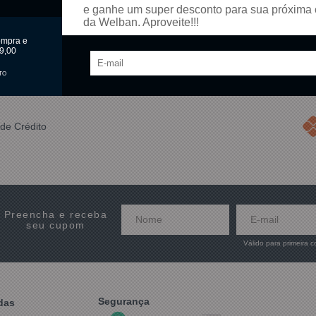
e ganhe um super desconto para sua próxima
omprar
Comprar
da Welban. Aproveite!!!
ompra e
9,00
Mostrando
1 - 3
produtos do total de
3
distribu
TO
de Crédito
Preencha e receba
seu cupom
Válido para primeira 
Segurança
das