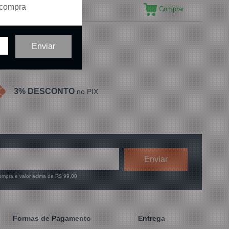
 compra
Comprar
ídos em
1
página
3% DESCONTO
no PIX
compra e valor acima de R$ 99,00
Formas de Pagamento
Entrega