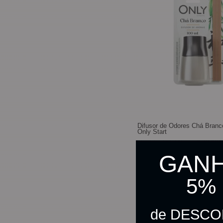
Difusor de Odores Chá Bran
Only Start
GAN
R$ 18,90
5%
R$ 18,43
no pix
de DESC