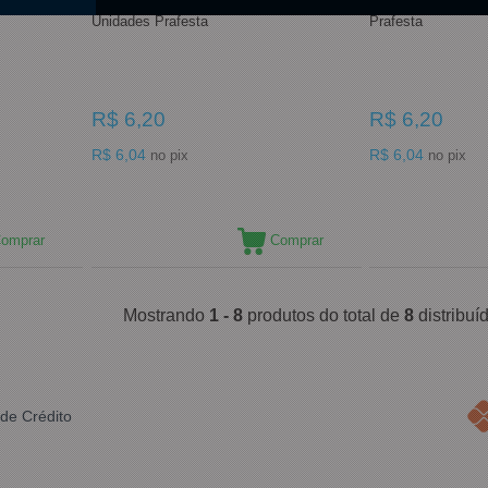
bê C/50
Garfo de Sobremesa Branco C/50
Garfo de Sobreme
Unidades Prafesta
Prafesta
R$ 6,20
R$ 6,20
R$ 6,04
R$ 6,04
no pix
no pix
omprar
Comprar
Mostrando
1 - 8
produtos do total de
8
distribu
de Crédito