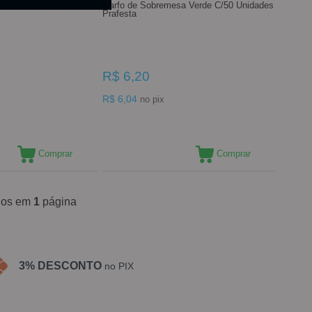
sa Azul C/50 Unidades
Garfo de Sobremesa Verde C/50 Unidades
Prafesta
R$ 6,20
R$ 6,04
no pix
Comprar
Comprar
ídos em
1
página
3% DESCONTO
no PIX