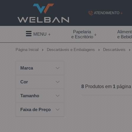
ATENDIMENTO
(19) 99855-
Papelaria
Alimen
MENU
e Escritório
e Bebi
(19)
Página Inicial
Descartáveis e Embalagens
Descartáveis
contato@welban.com
Segunda à sexta - 08:3
Marca
09:00h à
Cor
8
Produtos em
1
página
Tamanho
Faixa de Preço