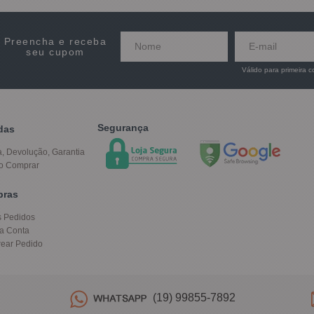
Preencha e receba
seu cupom
Válido para primeira 
Segurança
das
a, Devolução, Garantia
o Comprar
pras
 Pedidos
a Conta
rear Pedido
(19) 99855-7892