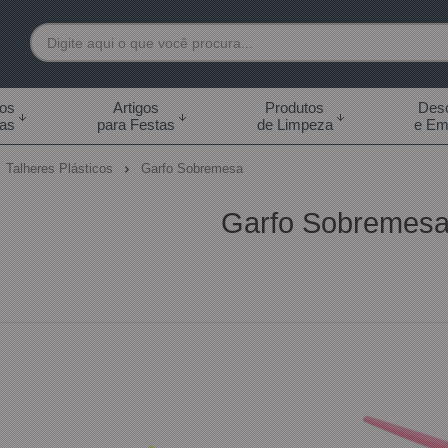
7892
tos
Artigos
Produtos
Desc
das
para Festas
de Limpeza
e Em
 99855-7892
Talheres Plásticos
Garfo Sobremesa
.br
Garfo Sobremes
0h às 18:00h Sábados -
s 14:00h