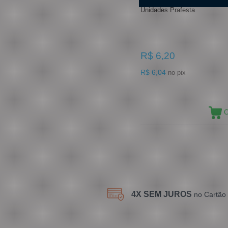
Garfo de Sobremesa Azul Be
Unidades Prafesta
R$ 6,20
R$ 6,04
no pix
C
4X SEM JUROS
no Cartão 