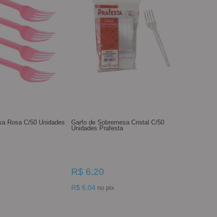
sa Rosa C/50 Unidades
Garfo de Sobremesa Cristal C/50
Unidades Prafesta
R$ 6,20
R$ 6,04
no pix