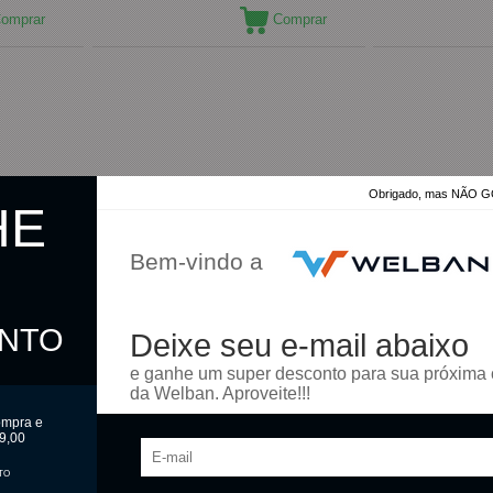
omprar
Comprar
Obrigado, mas NÃO
HE
Bem-vindo a
ONTO
Deixe seu e-mail abaixo
e ganhe um super desconto para sua próxima
da Welban. Aproveite!!!
ompra e
9,00
TO