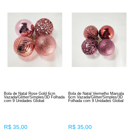
Bola de Natal Rose Gold 6cm
Bola de Natal Vermelho Marsala
Vazada/Glitter/Simples/3D Folhada
6cm Vazada/Glitter/Simples/3D
com 9 Unidades Global
Folhada com 9 Unidades Global
R$ 35,00
R$ 35,00