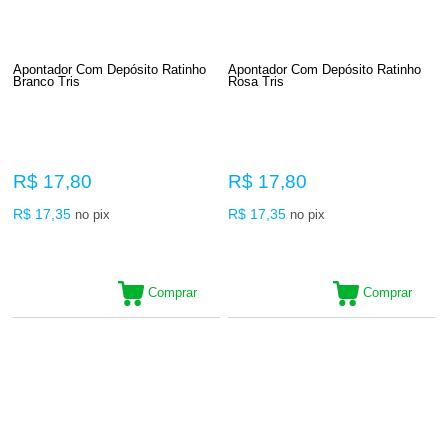
Apontador Com Depósito Ratinho
Apontador Com Depósito Ratinho
Branco Tris
Rosa Tris
R$ 17,80
R$ 17,80
R$ 17,35
R$ 17,35
no pix
no pix
Comprar
Comprar