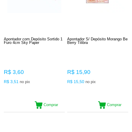
Apontador com Depósito Sortido 1
Apontador S/ Depósito Morango Be
Furo 4cm Sky Paper
Berry Tilibra
R$ 3,60
R$ 15,90
R$ 3,51
R$ 15,50
no pix
no pix
Comprar
Comprar