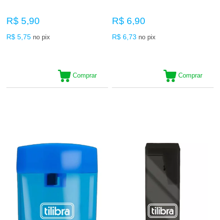
R$ 5,90
R$ 6,90
R$ 5,75
R$ 6,73
no pix
no pix
Comprar
Comprar