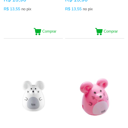
R$ 13,55
R$ 13,55
no pix
no pix
Comprar
Comprar