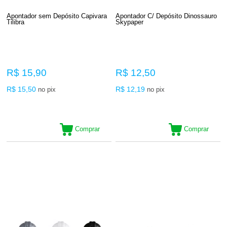
Apontador sem Depósito Capivara
Apontador C/ Depósito Dinossauro
Tilibra
Skypaper
R$ 15,90
R$ 12,50
R$ 15,50
R$ 12,19
no pix
no pix
Comprar
Comprar