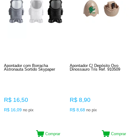
Apontador com Borracha
Apontador C/ Depósito Ovo
Astronauta Sortido Skypaper
Dinossauro Tris Ref. 910509
R$ 16,50
R$ 8,90
R$ 16,09
R$ 8,68
no pix
no pix
Comprar
Comprar