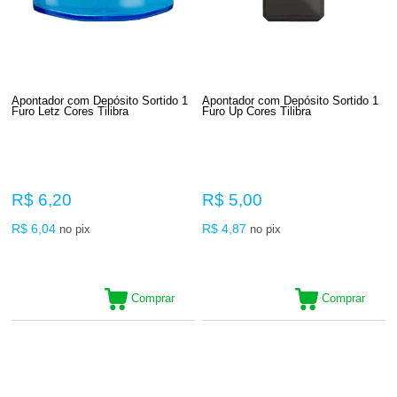
Apontador com Depósito Sortido 1
Apontador com Depósito Sortido 1
Furo Letz Cores Tilibra
Furo Up Cores Tilibra
R$ 6,20
R$ 5,00
R$ 6,04
R$ 4,87
no pix
no pix
Comprar
Comprar