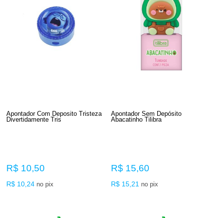
Apontador Com Deposito Tristeza
Apontador Sem Depósito
Divertidamente Tris
Abacatinho Tilibra
R$ 10,50
R$ 15,60
R$ 10,24
R$ 15,21
no pix
no pix