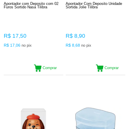
Apontador com Deposito com 02
Apontador Com Deposito Unidade
Furos Sortido Nasa Tilibra
Sortida Jolie Tilibra
R$ 17,50
R$ 8,90
R$ 17,06
R$ 8,68
no pix
no pix
Comprar
Comprar