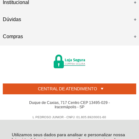
Institucional
Dúvidas
Compras
CENTRAL DE ATENDIMENTO
Duque de Caxias, 717 Centro CEP 13495-029 -
Iracemápolis - SP
L PEDROSO JUNIOR - CNPJ: 01.805.892/0001-60
Todos os direitos reservados
-
Welban
-
2026
Utilizamos seus dados para analisar e personalizar nossa