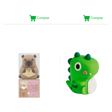
Comprar
Comprar