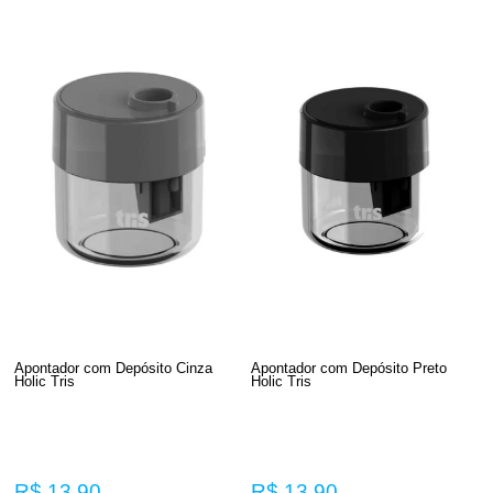
Apontador com Depósito Cinza
Apontador com Depósito Preto
Holic Tris
Holic Tris
R$ 13,90
R$ 13,90