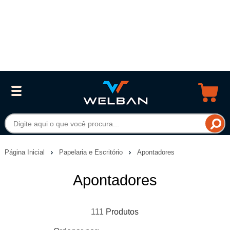
Página Inicial
Papelaria e Escritório
Apontadores
Apontadores
111