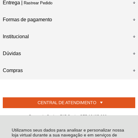
Entrega |
Rastrear Pedido
Formas de pagamento
Institucional
Dúvidas
Compras
CENTRAL DE ATENDIMENTO
Duque de Caxias, 717 Centro CEP 13495-029 -
Iracemápolis - SP
Utilizamos seus dados para analisar e personalizar nossa
L PEDROSO JUNIOR - CNPJ: 01.805.892/0001-60
loja virtual durante a sua navegação e em serviços de
Todos os direitos reservados
-
Welban
-
2026