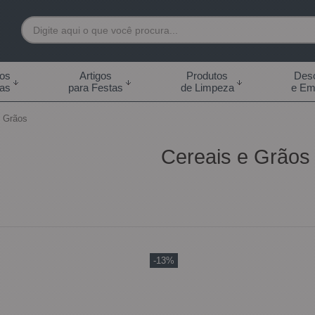
7892
tos
Artigos
Produtos
Desc
das
para Festas
de Limpeza
e Em
 99855-7892
e Grãos
.br
Cereais e Grãos
0h às 18:00h Sábados -
s 14:00h
-13%