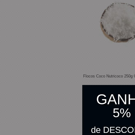
Flocos Coco Nutricoco 250g
GAN
R$ 23,00
De:
R$ 10,90
Por:
5%
R$ 10,63
no pix
de DESC