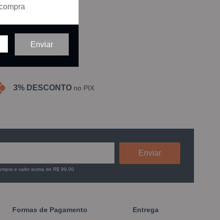
 compra
ídos em
1
página
3% DESCONTO
no PIX
compra e valor acima de R$ 99,00
Formas de Pagamento
Entrega