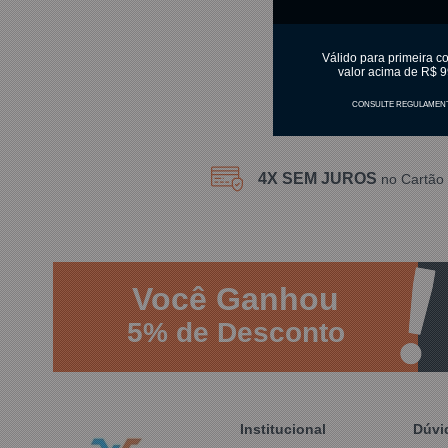
C
Válido para primeira c
valor acima de R$ 9
CONSULTE REGULAMEN
4X SEM JUROS
no Cartão 
Você
Ganhou
5%
de Desconto
Institucional
Dúvi