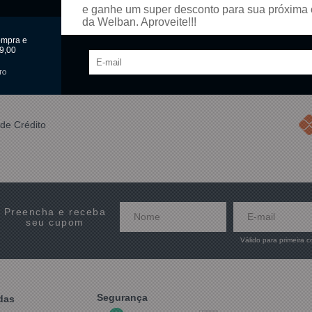
e ganhe um super desconto para sua próxima
omprar
Comprar
da Welban. Aproveite!!!
ompra e
9,00
Mostrando
1 - 2
produtos do total de
2
distribu
TO
de Crédito
Preencha e receba
seu cupom
Válido para primeira 
Segurança
das