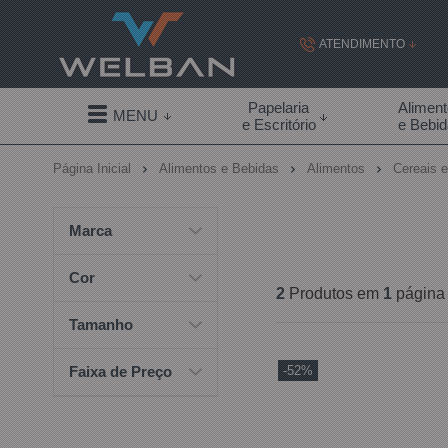
ATENDIMENTO
(19) 99855-
Papelaria
Alimen
MENU
e Escritório
e Bebi
(19)
Página Inicial
Alimentos e Bebidas
Alimentos
Cereais 
contato@welban.com
Segunda à sexta - 08:3
Marca
09:00h à
Cor
2
Produtos em
1
página
Tamanho
-52%
Faixa de Preço