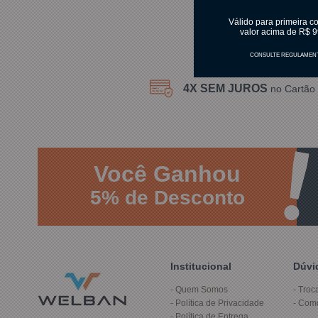
Válido para primeira c
valor acima de R$ 9
CONSULTE REGULAMEN
4X SEM JUROS
no Cartão 
Você
Ganhou
5%
de Desconto
Institucional
Dúvi
Quem Somos
Troc
Política de Privacidade
Com
Política de Entrega