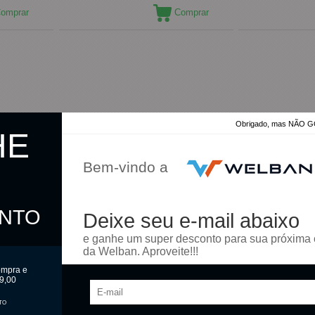
omprar
Comprar
Obrigado, mas NÃO
HE
Bem-vindo a
ONTO
Deixe seu e-mail abaixo
e ganhe um super desconto para sua próxima
da Welban. Aproveite!!!
ompra e
9,00
TO