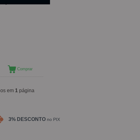
o 1Kg Maisdoce
Comprar
ídos em
1
página
3% DESCONTO
no PIX