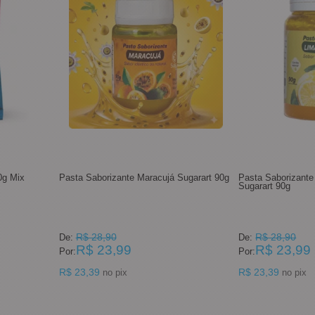
0g Mix
Pasta Saborizante Maracujá Sugarart 90g
Pasta Saborizante 
Sugarart 90g
R$ 28,90
R$ 28,90
De:
De:
R$ 23,99
R$ 23,99
Por:
Por:
R$ 23,39
R$ 23,39
no pix
no pix