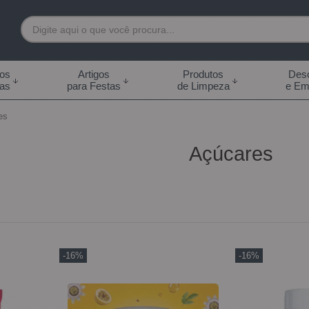
7892
tos
Artigos
Produtos
Desc
das
para Festas
de Limpeza
e Em
 99855-7892
es
.br
Açúcares
0h às 18:00h Sábados -
s 14:00h
-16%
-16%