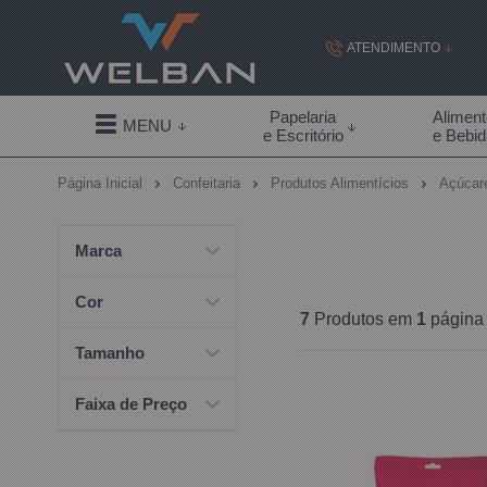
ATENDIMENTO
(19) 99855-
Papelaria
Alimen
MENU
e Escritório
e Bebi
(19)
Página Inicial
Confeitaria
Produtos Alimentícios
Açúcar
contato@welban.com
Segunda à sexta - 08:3
Marca
09:00h à
Cor
7
Produtos em
1
página
Tamanho
Faixa de Preço