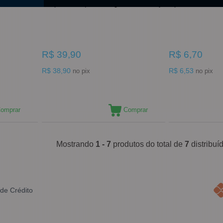
x
Adoçantes Suquinha 100g Dietético Kerry
Açúcar Extra Fin
R$ 39,90
R$ 6,70
R$ 38,90
R$ 6,53
no pix
no pix
omprar
Comprar
Mostrando
1 - 7
produtos do total de
7
distribu
de Crédito