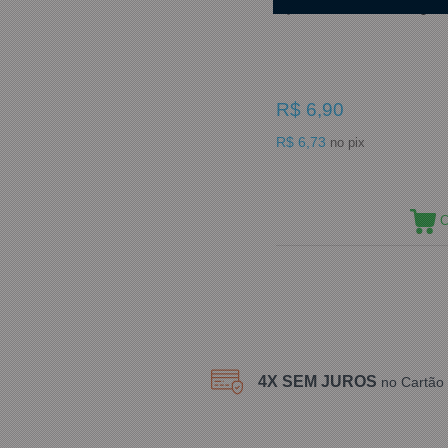
Açúcar Colorido Rosa 80g Mi
R$ 6,90
R$ 6,73
no pix
C
4X SEM JUROS
no Cartão 