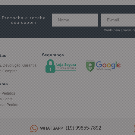
Preencha e receba
seu cupom
Válido para primeira 
Segurança
das
a, Devolução, Garantia
o Comprar
pras
 Pedidos
a Conta
rear Pedido
(19) 99855-7892