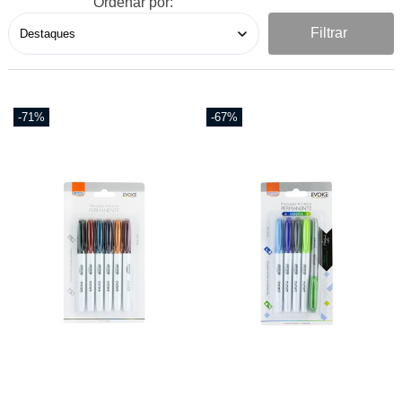
Ordenar por:
Filtrar
-71%
-67%