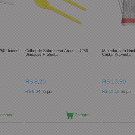
/50 Unidades
Colher de Sobremesa Amarela C/50
Mexedor para Drin
Unidades Prafesta
Cristal PraFesta
R$ 6,20
R$ 13,50
R$ 6,04
R$ 13,16
no pix
no pix
omprar
Comprar