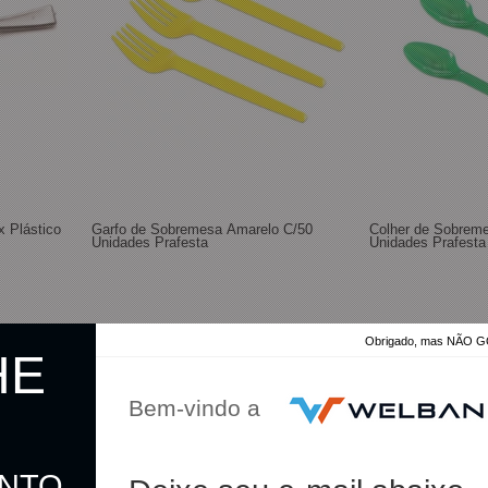
x Plástico
Garfo de Sobremesa Amarelo C/50
Colher de Sobrem
Unidades Prafesta
Unidades Prafesta
R$ 6,20
R$ 6,20
Obrigado, mas NÃO
HE
R$ 6,04
R$ 6,04
no pix
no pix
Bem-vindo a
omprar
Comprar
ONTO