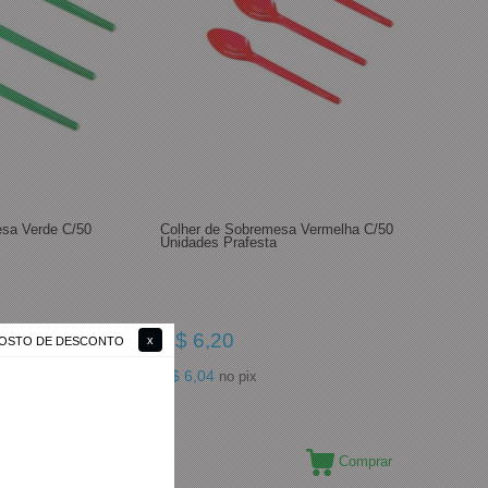
esa Verde C/50
Colher de Sobremesa Vermelha C/50
Unidades Prafesta
R$ 6,20
 GOSTO DE DESCONTO
R$ 6,04
no pix
Comprar
Comprar