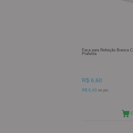
Faca para Refeição Branca C
Prafesta
R$ 6,60
R$ 6,43
no pix
C