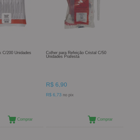
k C/200 Unidades
Colher para Refeição Cristal C/50
Unidades Prafesta
R$ 6,90
R$ 6,73
no pix
Comprar
Comprar