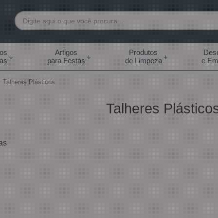
7892
tos
Artigos
Produtos
Desc
das
para Festas
de Limpeza
e Em
 99855-7892
Talheres Plásticos
.br
Talheres Plástico
0h às 18:00h Sábados -
s 14:00h
as