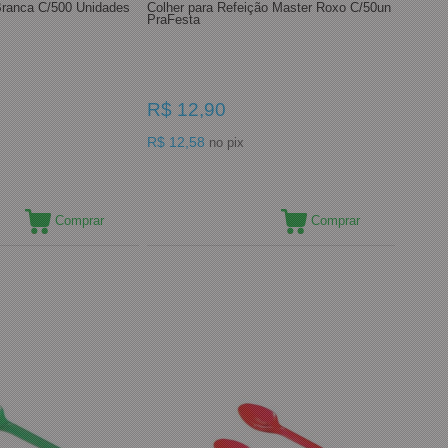
Branca C/500 Unidades
Colher para Refeição Master Roxo C/50un
PraFesta
R$ 12,90
R$ 12,58
no pix
Comprar
Comprar