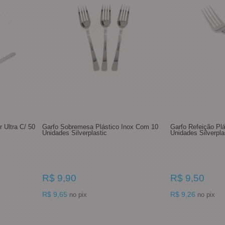
 Ultra C/ 50
Garfo Sobremesa Plástico Inox Com 10
Garfo Refeição Pl
Unidades Silverplastic
Unidades Silverpla
R$ 9,90
R$ 9,50
R$ 9,65
R$ 9,26
no pix
no pix