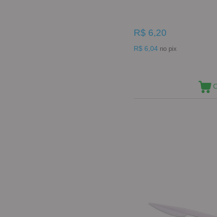
R$ 6,20
R$ 6,04
no pix
C