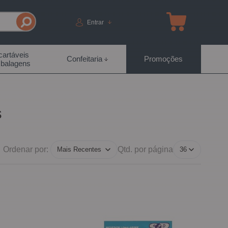
Entrar
artáveis
Confeitaria
Promoções
balagens
s
Ordenar por:
Qtd. por página