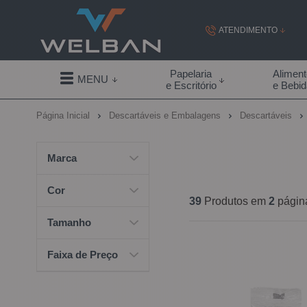
ATENDIMENTO
(19) 99855-
Papelaria
Alimen
MENU
e Escritório
e Bebi
(19)
Página Inicial
Descartáveis e Embalagens
Descartáveis
contato@welban.com
Segunda à sexta - 08:3
Marca
09:00h à
Cor
39
Produtos em
2
págin
Tamanho
Faixa de Preço