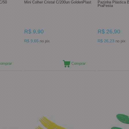
C/50
Mini Colher Cristal C/200un GoldenPlast
Pazinha Plástica 
PraFesta
R$ 9,90
R$ 26,90
R$ 9,65
R$ 26,23
no pix
no pix
omprar
Comprar