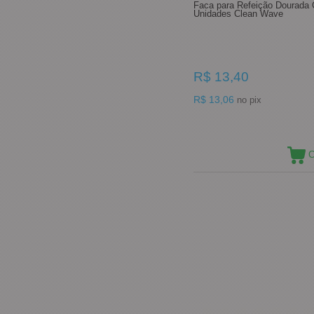
Faca para Refeição Dourada 
Unidades Clean Wave
R$ 13,40
R$ 13,06
no pix
C