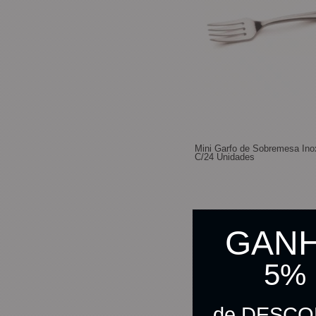
Mini Garfo de Sobremesa Ino
C/24 Unidades
R$ 7,20
GAN
R$ 7,02
no pix
5%
C
de DESC