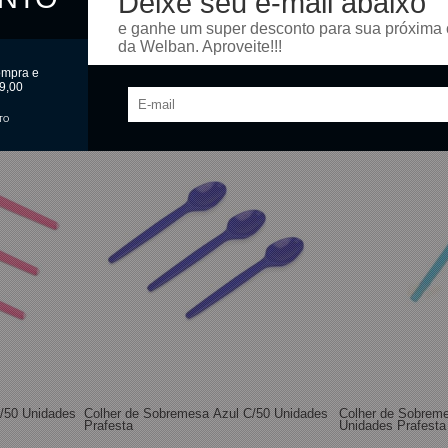
Deixe seu e-mail abaixo
e ganhe um super desconto para sua próxima
da Welban. Aproveite!!!
ompra e
9,00
TO
/50 Unidades
Colher de Sobremesa Azul C/50 Unidades
Colher de Sobrem
Prafesta
Unidades Prafesta