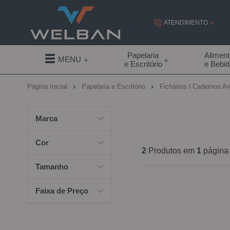
ATENDIMENTO
(19) 99855-
Papelaria
Alimen
MENU
e Escritório
e Bebi
(19)
Página Inicial
Papelaria e Escritório
Fichários l Cadernos A
contato@welban.com
Segunda à sexta - 08:3
Marca
09:00h à
Cor
2
Produtos em
1
página
Tamanho
Faixa de Preço