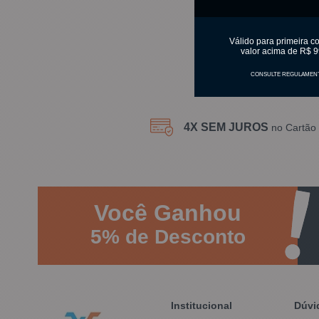
C
Válido para primeira c
valor acima de R$ 9
CONSULTE REGULAMEN
4X SEM JUROS
no Cartão 
Você
Ganhou
5%
de Desconto
Institucional
Dúvi