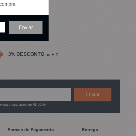
 compra
ídos em
1
página
3% DESCONTO
no PIX
compra e valor acima de R$ 99,00
Formas de Pagamento
Entrega