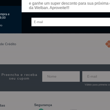
e ganhe um super desconto para sua próxima
omprar
Comprar
da Welban. Aproveite!!!
ompra e
9,00
Mostrando
1 - 2
produtos do total de
2
distribu
TO
de Crédito
Preencha e receba
seu cupom
Válido para primeira 
Segurança
das