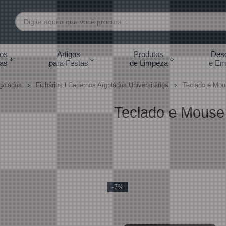
7892
tos
Artigos
Produtos
Desc
das
para Festas
de Limpeza
e Em
 99855-7892
rgolados
Fichários l Cadernos Argolados Universitários
Teclado e Mou
.br
Teclado e Mouse
0h às 18:00h Sábados -
s 14:00h
-7%