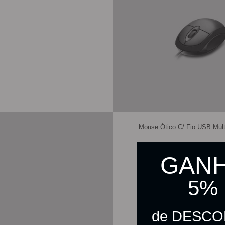
Mouse Ótico C/ Fio USB Mult
GAN
R$ 18,90
5%
R$ 18,43
no pix
de DESC