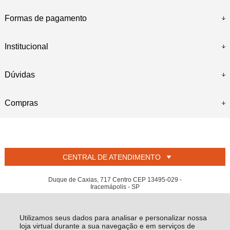
Formas de pagamento
Institucional
Dúvidas
Compras
CENTRAL DE ATENDIMENTO
Duque de Caxias, 717 Centro CEP 13495-029 -
Iracemápolis - SP
L PEDROSO JUNIOR - CNPJ: 01.805.892/0001-60
Todos os direitos reservados
-
Welban
-
2026
Utilizamos seus dados para analisar e personalizar nossa
loja virtual durante a sua navegação e em serviços de