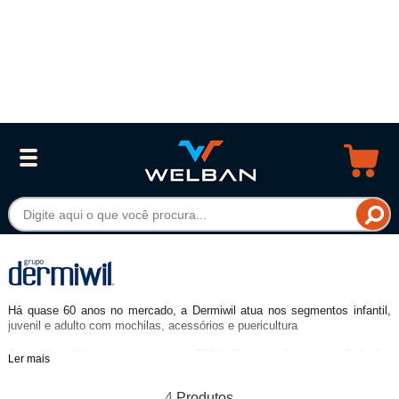
Há quase 60 anos no mercado, a Dermiwil atua nos segmentos infantil,
juvenil e adulto com mochilas, acessórios e puericultura
Em seu portfólio, temos as marcas DMW, Dermiwil, Container e BabyGo.
Ler mais
Seus produtos são oficiais, desenvolvidos através de parcerias com as
maiores empresas de entretenimento no mundo. Juntos com seus
4