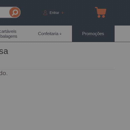
Entrar
artáveis
Confeitaria
Promoções
balagens
sa
do.