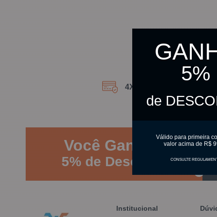
GAN
5%
4X SEM JUROS
no Cartão 
de DESC
Válido para primeira c
Você
Ganhou
valor acima de R$ 9
5%
de Desconto
CONSULTE REGULAMEN
Institucional
Dúvi