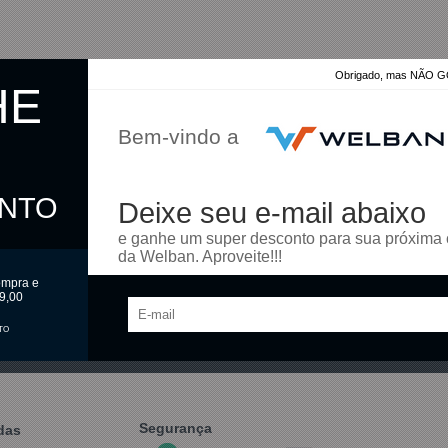
Obrigado, mas NÃO
HE
Bem-vindo a
de Crédito
ONTO
Deixe seu e-mail abaixo
e ganhe um super desconto para sua próxima
da Welban. Aproveite!!!
ompra e
9,00
Preencha e receba
seu cupom
TO
Válido para primeira 
Segurança
das