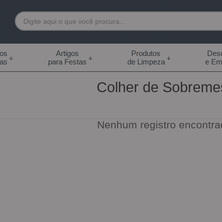
7892
tos
Artigos
Produtos
Desc
das
para Festas
de Limpeza
e Em
 99855-7892
Colher de Sobreme
.br
0h às 18:00h Sábados -
s 14:00h
Nenhum registro encontra