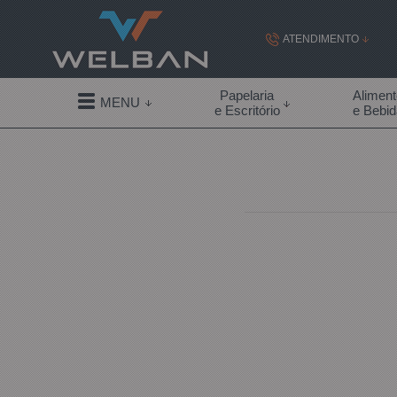
ATENDIMENTO
(19) 99855-
Papelaria
Alimen
MENU
e Escritório
e Bebi
(19)
contato@welban.com
Segunda à sexta - 08:3
09:00h à