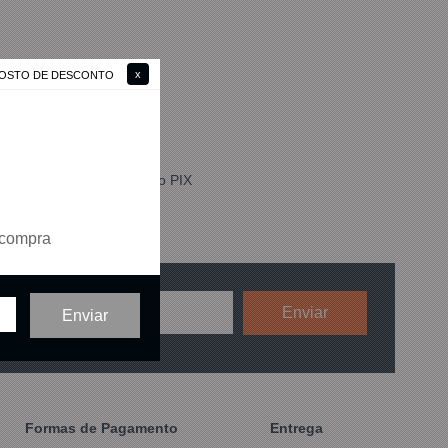
 GOSTO DE DESCONTO
3% DESCONTO
no PIX
 compra
compra e valor acima de R$ 99,00
Formas de Pagamento
Entrega