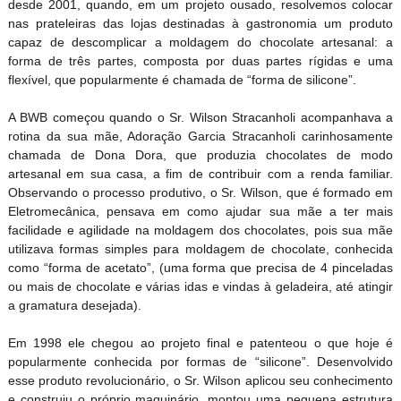
desde 2001, quando, em um projeto ousado, resolvemos colocar
nas prateleiras das lojas destinadas à gastronomia um produto
capaz de descomplicar a moldagem do chocolate artesanal: a
forma de três partes, composta por duas partes rígidas e uma
flexível, que popularmente é chamada de “forma de silicone”.
A BWB começou quando o Sr. Wilson Stracanholi acompanhava a
rotina da sua mãe, Adoração Garcia Stracanholi carinhosamente
chamada de Dona Dora, que produzia chocolates de modo
artesanal em sua casa, a fim de contribuir com a renda familiar.
Observando o processo produtivo, o Sr. Wilson, que é formado em
Eletromecânica, pensava em como ajudar sua mãe a ter mais
facilidade e agilidade na moldagem dos chocolates, pois sua mãe
utilizava formas simples para moldagem de chocolate, conhecida
como “forma de acetato”, (uma forma que precisa de 4 pinceladas
ou mais de chocolate e várias idas e vindas à geladeira, até atingir
a gramatura desejada).
Em 1998 ele chegou ao projeto final e patenteou o que hoje é
popularmente conhecida por formas de “silicone”. Desenvolvido
esse produto revolucionário, o Sr. Wilson aplicou seu conhecimento
e construiu o próprio maquinário, montou uma pequena estrutura