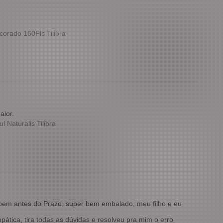
orado 160Fls Tilibra
aior.
 Naturalis Tilibra
 bem antes do Prazo, super bem embalado, meu filho e eu
ática, tira todas as dúvidas e resolveu pra mim o erro