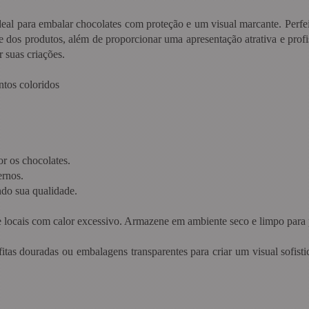
l para embalar chocolates com proteção e um visual marcante. Perfei
e dos produtos, além de proporcionar uma apresentação atrativa e profi
 suas criações.
ntos coloridos
r os chocolates.
ernos.
ndo sua qualidade.
 locais com calor excessivo. Armazene em ambiente seco e limpo para p
s douradas ou embalagens transparentes para criar um visual sofistic