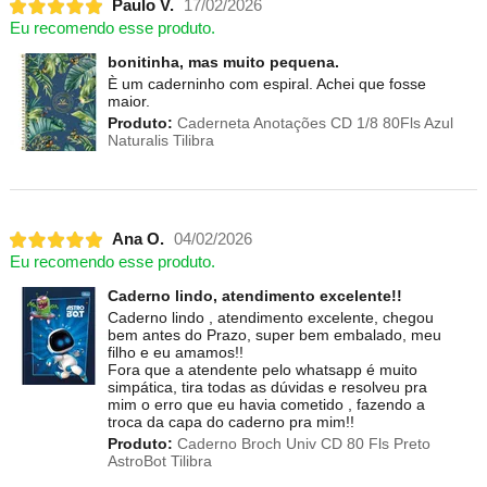
Paulo V.
17/02/2026
Eu recomendo esse produto.
bonitinha, mas muito pequena.
È um caderninho com espiral. Achei que fosse
maior.
Produto:
Caderneta Anotações CD 1/8 80Fls Azul
Naturalis Tilibra
Ana O.
04/02/2026
Eu recomendo esse produto.
Caderno lindo, atendimento excelente!!
Caderno lindo , atendimento excelente, chegou
bem antes do Prazo, super bem embalado, meu
filho e eu amamos!!
Fora que a atendente pelo whatsapp é muito
simpática, tira todas as dúvidas e resolveu pra
mim o erro que eu havia cometido , fazendo a
troca da capa do caderno pra mim!!
Produto:
Caderno Broch Univ CD 80 Fls Preto
AstroBot Tilibra