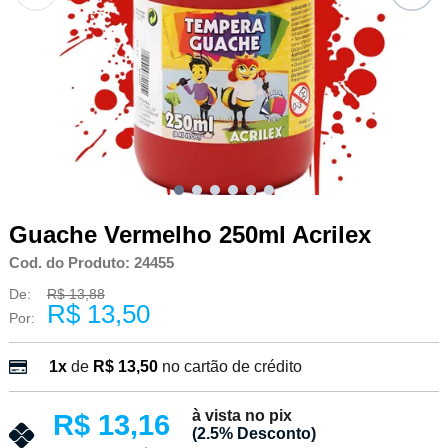
Guache Vermelho 250ml Acrilex
Cod. do Produto: 24455
De:
R$ 13,88
R$ 13,50
Por:
1x
de
R$ 13,50
no cartão de crédito
à vista no pix
R$ 13,16
(2.5% Desconto)