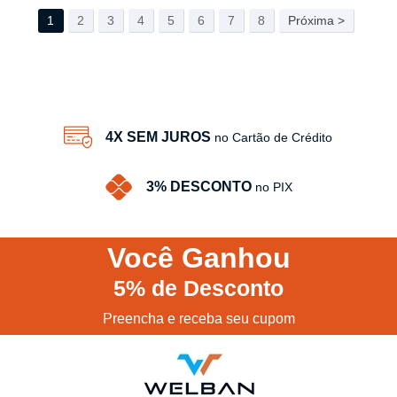
1
2
3
4
5
6
7
8
Próxima >
4X SEM JUROS
no Cartão de Crédito
3% DESCONTO
no PIX
Você
Ganhou
5%
de Desconto
Preencha e receba seu cupom