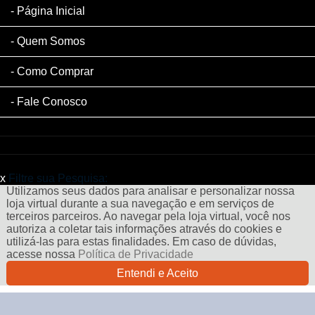
Página Inicial
Quem Somos
Como Comprar
Fale Conosco
x
Filtre sua Pesquisa:
Utilizamos seus dados para analisar e personalizar nossa
loja virtual durante a sua navegação e em serviços de
terceiros parceiros. Ao navegar pela loja virtual, você nos
autoriza a coletar tais informações através do cookies e
utilizá-las para estas finalidades. Em caso de dúvidas,
acesse nossa
Política de Privacidade
Entendi e Aceito