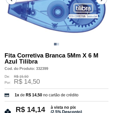
Fita Corretiva Branca 5Mm X 6 M
Azul Tilibra
Cod. do Produto: 332399
De:
R$ 15,50
R$ 14,50
Por:
1x
de
R$ 14,50
no cartão de crédito
à vista no pix
R$ 14,14
(2.5% Desconto)