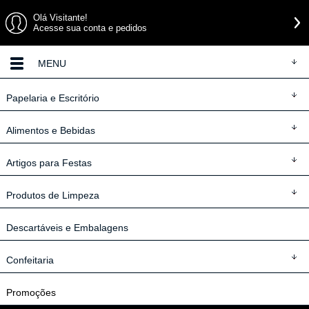
Olá Visitante!
Acesse sua conta e pedidos
MENU
Papelaria
e Escritório
Alimentos
e Bebidas
Artigos
para Festas
Produtos
de Limpeza
Descartáveis
e Embalagens
Confeitaria
Promoções