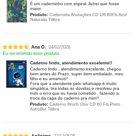
È um caderninho com espiral. Achei que fosse
maior.
Produto:
Caderneta Anotações CD 1/8 80Fls Azul
Naturalis Tilibra
Ana O.
04/02/2026
Eu recomendo esse produto.
Caderno lindo, atendimento excelente!!
Caderno lindo , atendimento excelente, chegou
bem antes do Prazo, super bem embalado, meu
filho e eu amamos!!
Fora que a atendente pelo whatsapp é muito
simpática, tira todas as dúvidas e resolveu pra
mim o erro que eu havia cometido , fazendo a
troca da capa do caderno pra mim!!
Produto:
Caderno Broch Univ CD 80 Fls Preto
AstroBot Tilibra
Anônimo
22/12/2025