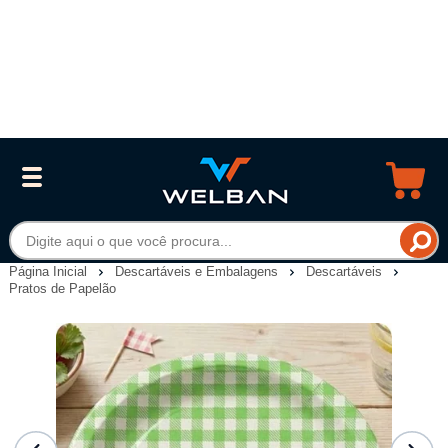
Página Inicial
Descartáveis e Embalagens
Descartáveis
Pratos de Papelão