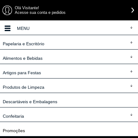
Olá Visitante!
Acesse sua conta e pedidos
MENU
Papelaria
e Escritório
Alimentos
e Bebidas
Artigos
para Festas
Produtos
de Limpeza
Descartáveis
e Embalagens
Confeitaria
Promoções