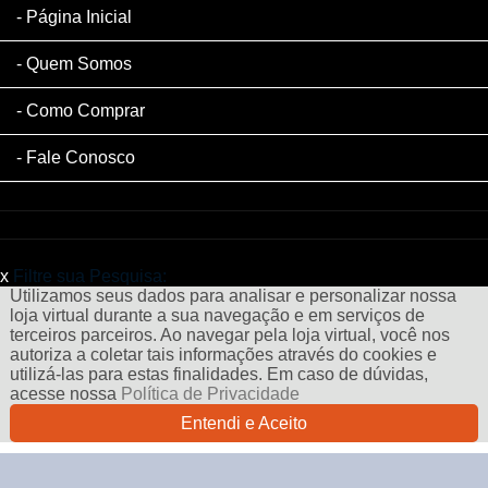
Página Inicial
Quem Somos
Como Comprar
Fale Conosco
x
Filtre sua Pesquisa:
Utilizamos seus dados para analisar e personalizar nossa
loja virtual durante a sua navegação e em serviços de
terceiros parceiros. Ao navegar pela loja virtual, você nos
autoriza a coletar tais informações através do cookies e
utilizá-las para estas finalidades. Em caso de dúvidas,
acesse nossa
Política de Privacidade
Entendi e Aceito