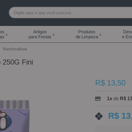
7892
tos
Artigos
Produtos
Desc
das
para Festas
de Limpeza
e Em
 99855-7892
Marshmallows
.br
 250G Fini
0h às 18:00h Sábados -
s 14:00h
R$ 13,50
1x
de
R$ 13
R$ 13