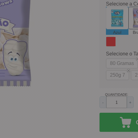
Selecione a C
Azul
Br
Selecione o T
80 Gramas
250g 7
2
QUANTIDADE:
-
+