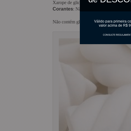
Xarope de glicose, açúcar, água, gelatina 
Corantes
: Não possui
Válido para primeira c
Não contém glúten.
valor acima de R$ 9
CONSULTE REGULAMEN