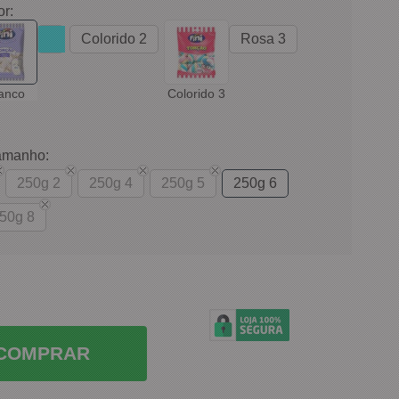
or:
Colorido 2
Rosa 3
anco
Colorido 3
amanho:
250g 2
250g 4
250g 5
250g 6
50g 8
COMPRAR