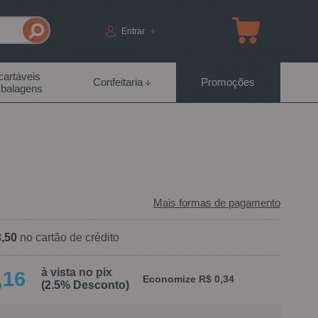
Entrar
artáveis
Confeitaria
Promoções
balagens
Mais formas de pagamento
,50
no cartão de crédito
à vista no pix
,16
Economize R$ 0,34
(2.5% Desconto)