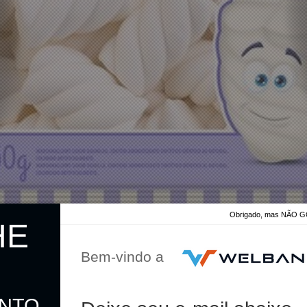
Obrigado, mas NÃO
HE
Bem-vindo a
o
ONTO