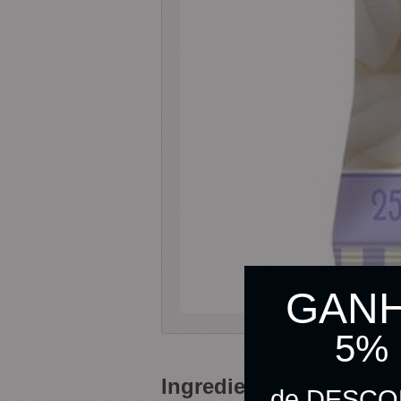
GAN
5%
Ingredientes do Produt
de DESC