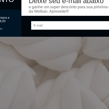
Deixe seu e-mail abaixo
e aromatizante idêntico ao natural de baunilha
e ganhe um super desconto para sua próxima
da Welban. Aproveite!!!
ompra e
9,00
TO