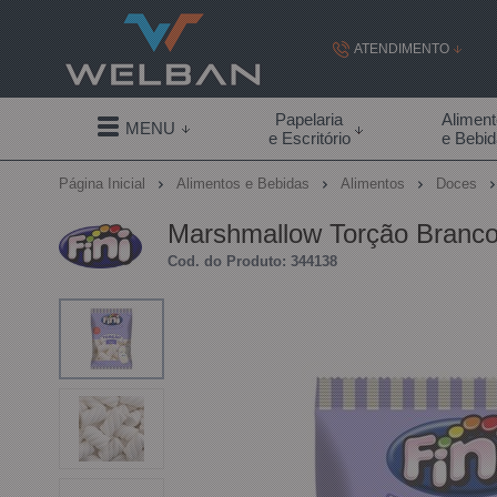
ATENDIMENTO
(19) 99855-
Papelaria
Alimen
MENU
e Escritório
e Bebi
(19)
Página Inicial
Alimentos e Bebidas
Alimentos
Doces
contato@welban.com
Marshmallow Torção Branco
Segunda à sexta - 08:3
Cod. do Produto: 344138
09:00h à