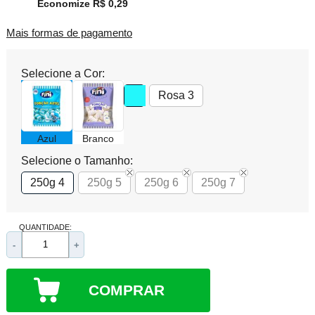
Economize R$ 0,29
Mais formas de pagamento
Selecione a Cor:
Rosa 3
Azul
Branco
Selecione o Tamanho:
250g 4
250g 5
250g 6
250g 7
QUANTIDADE:
-
+
COMPRAR