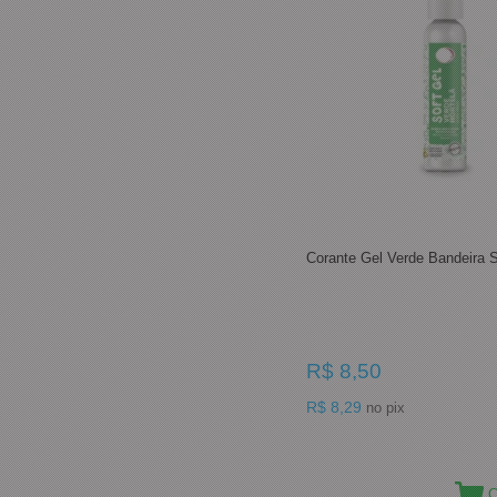
Corante Gel Verde Bandeira 
R$ 8,50
R$ 8,29
no pix
C