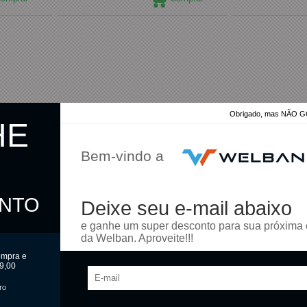
Obrigado, mas NÃO
HE
Bem-vindo a
ONTO
Deixe seu e-mail abaixo
e ganhe um super desconto para sua próxima
da Welban. Aproveite!!!
ompra e
9,00
TO
o Sugart 25g