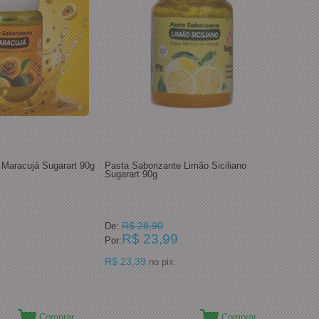
 Maracujá Sugarart 90g
Pasta Saborizante Limão Siciliano
Sugarart 90g
R$ 28,90
De:
R$ 23,99
Por:
R$ 23,39
no pix
Comprar
Comprar