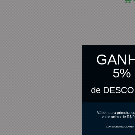
GAN
5%
de DESC
Válido para primeira c
valor acima de R$ 9
CONSULTE REGULAMEN
Corante Gel Vermelho Intens