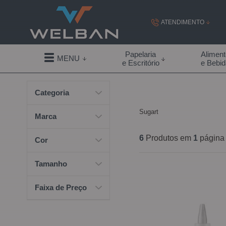
ATENDIMENTO
(19) 99855-
Papelaria
Alimen
MENU
e Escritório
e Bebi
(19)
Categoria
contato@welban.com
Sugart
Segunda à sexta - 08:3
Marca
09:00h à
6
Produtos em
1
página
Cor
Tamanho
Faixa de Preço