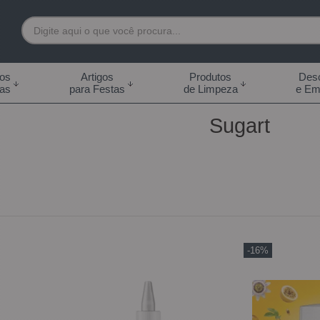
7892
tos
Artigos
Produtos
Desc
das
para Festas
de Limpeza
e Em
 99855-7892
Sugart
.br
0h às 18:00h Sábados -
s 14:00h
-16%