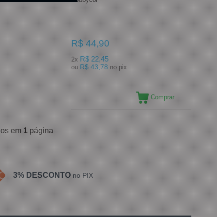
R$ 44,90
R$ 22,45
2x
R$ 43,78
ou
no pix
Comprar
ídos em
1
página
3% DESCONTO
no PIX