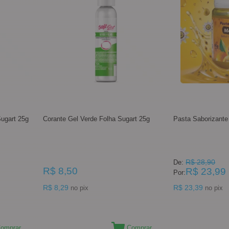
Sugart 25g
Corante Gel Verde Folha Sugart 25g
Pasta Saborizante
R$ 28,90
De:
R$ 8,50
R$ 23,99
Por:
R$ 8,29
R$ 23,39
no pix
no pix
omprar
Comprar