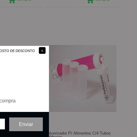
 GOSTO DE DESCONTO
 compra
Pulverizador P/ Alimentos C/4 Tubos
Hobbycor