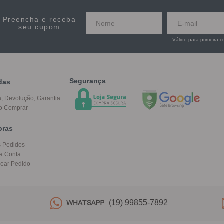
Preencha e receba
seu cupom
Válido para primeira 
Segurança
das
a, Devolução, Garantia
o Comprar
pras
 Pedidos
a Conta
rear Pedido
(19) 99855-7892