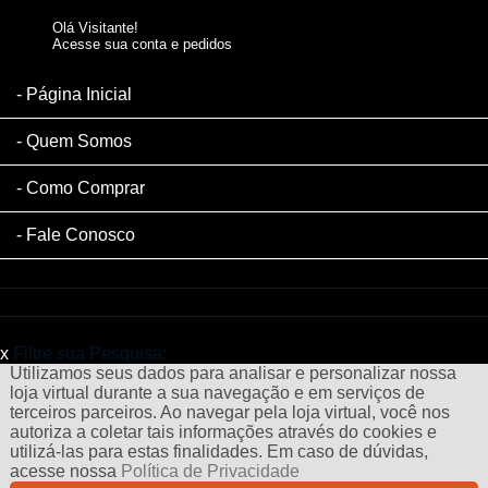
Olá Visitante!
Acesse sua conta e pedidos
Página Inicial
Quem Somos
Como Comprar
Fale Conosco
x
Filtre sua Pesquisa:
Utilizamos seus dados para analisar e personalizar nossa
loja virtual durante a sua navegação e em serviços de
terceiros parceiros. Ao navegar pela loja virtual, você nos
autoriza a coletar tais informações através do cookies e
utilizá-las para estas finalidades. Em caso de dúvidas,
acesse nossa
Política de Privacidade