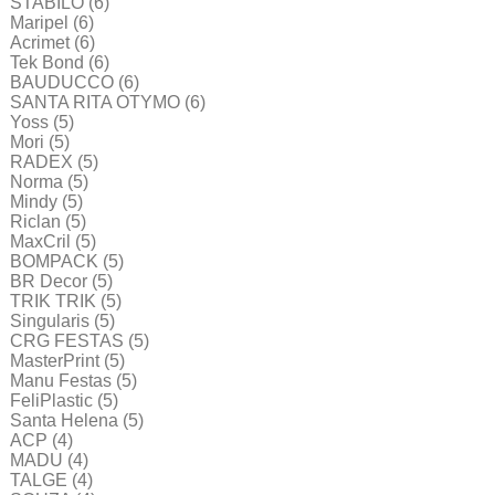
STABILO
(6)
Maripel
(6)
Acrimet
(6)
Tek Bond
(6)
BAUDUCCO
(6)
SANTA RITA OTYMO
(6)
Yoss
(5)
Mori
(5)
RADEX
(5)
Norma
(5)
Mindy
(5)
Riclan
(5)
MaxCril
(5)
BOMPACK
(5)
BR Decor
(5)
TRIK TRIK
(5)
Singularis
(5)
CRG FESTAS
(5)
MasterPrint
(5)
Manu Festas
(5)
FeliPlastic
(5)
Santa Helena
(5)
ACP
(4)
MADU
(4)
TALGE
(4)