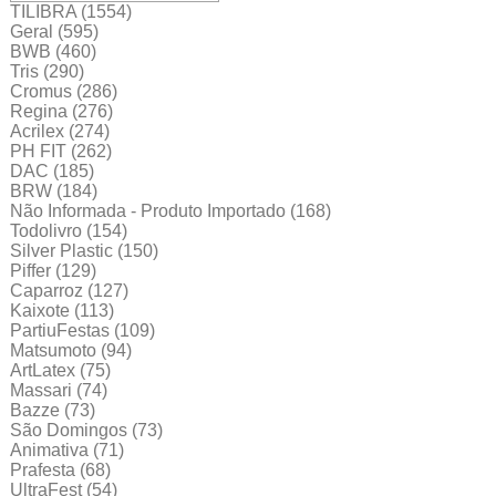
TILIBRA
(1554)
Geral
(595)
BWB
(460)
Tris
(290)
Cromus
(286)
Regina
(276)
Acrilex
(274)
PH FIT
(262)
DAC
(185)
BRW
(184)
Não Informada - Produto Importado
(168)
Todolivro
(154)
Silver Plastic
(150)
Piffer
(129)
Caparroz
(127)
Kaixote
(113)
PartiuFestas
(109)
Matsumoto
(94)
ArtLatex
(75)
Massari
(74)
Bazze
(73)
São Domingos
(73)
Animativa
(71)
Prafesta
(68)
UltraFest
(54)