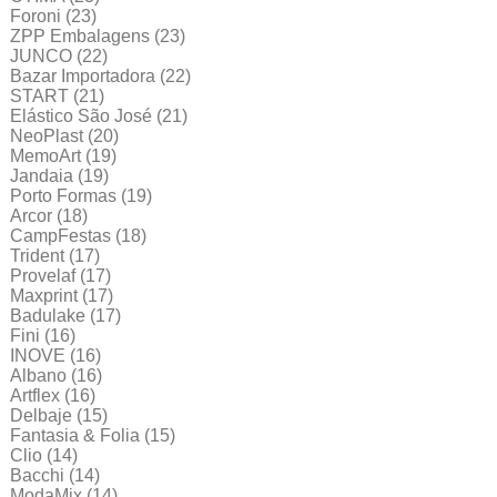
Foroni
(23)
ZPP Embalagens
(23)
JUNCO
(22)
Bazar Importadora
(22)
START
(21)
Elástico São José
(21)
NeoPlast
(20)
MemoArt
(19)
Jandaia
(19)
Porto Formas
(19)
Arcor
(18)
CampFestas
(18)
Trident
(17)
Provelaf
(17)
Maxprint
(17)
Badulake
(17)
Fini
(16)
INOVE
(16)
Albano
(16)
Artflex
(16)
Delbaje
(15)
Fantasia & Folia
(15)
Clio
(14)
Bacchi
(14)
ModaMix
(14)