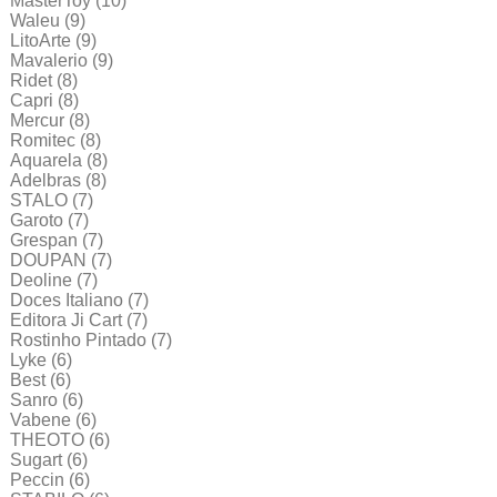
MasterToy
(10)
Waleu
(9)
LitoArte
(9)
Mavalerio
(9)
Ridet
(8)
Capri
(8)
Mercur
(8)
Romitec
(8)
Aquarela
(8)
Adelbras
(8)
STALO
(7)
Garoto
(7)
Grespan
(7)
DOUPAN
(7)
Deoline
(7)
Doces Italiano
(7)
Editora Ji Cart
(7)
Rostinho Pintado
(7)
Lyke
(6)
Best
(6)
Sanro
(6)
Vabene
(6)
THEOTO
(6)
Sugart
(6)
Peccin
(6)