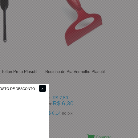
Teflon Preto Plasutil
Rodinho de Pia Vermelho Plasutil
 GOSTO DE DESCONTO
R$ 7,50
De:
R$ 6,30
Por:
R$ 6,14
no pix
Comprar
Comprar