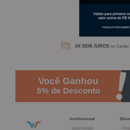
Válido para primeira c
valor acima de R$ 9
CONSULTE REGULAMEN
4X SEM JUROS
no Cartão 
Você
Ganhou
5%
de Desconto
Institucional
Dúvi
Quem Somos
Troc