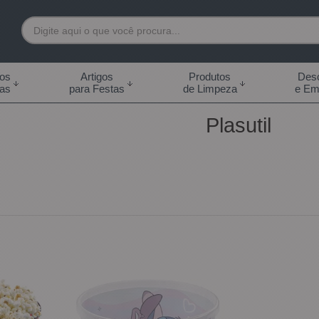
7892
tos
Artigos
Produtos
Desc
das
para Festas
de Limpeza
e Em
 99855-7892
Plasutil
.br
0h às 18:00h Sábados -
s 14:00h