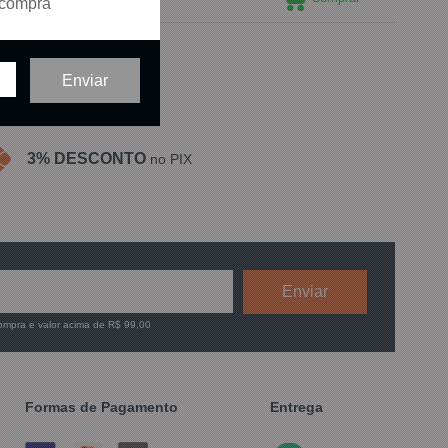
 compra
ídos em
1
página
3% DESCONTO
no PIX
compra e valor acima de R$ 99,00
Formas de Pagamento
Entrega