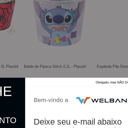
2L Plasútil
Balde de Pipoca Stitch 2,1L - Plasútil
Espátula Pão Duro 
Obrigado, mas NÃO
HE
R$ 18,90
R$ 7,30
Bem-vindo a
R$ 18,43
R$ 7,12
no pix
no pix
ONTO
Deixe seu e-mail abaixo
omprar
Comprar