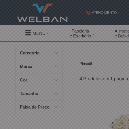
ATENDIMENTO
(19) 99855-
Papelaria
Alimen
MENU
e Escritório
e Bebi
(19)
Categoria
contato@welban.com
Plasutil
Segunda à sexta - 08:3
Marca
09:00h à
4
Produtos em
1
página
Cor
Tamanho
Faixa de Preço