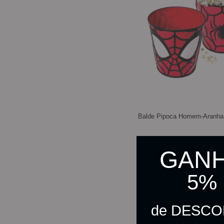
Balde Pipoca Homem-Aranha 
GAN
R$ 22,90
5%
R$ 22,33
no pix
de DESC
C