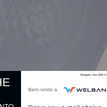
Obrigado, mas NÃO
HE
Bem-vindo a
ONTO