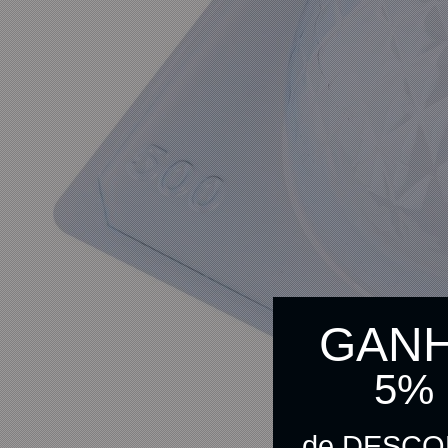
GAN
5%
de DESC