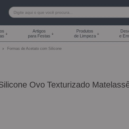
7892
tos
Artigos
Produtos
Desc
das
para Festas
de Limpeza
e Em
 99855-7892
o
Formas de Acetato com Silicone
.br
0h às 18:00h Sábados -
s 14:00h
Silicone Ovo Texturizado Matela