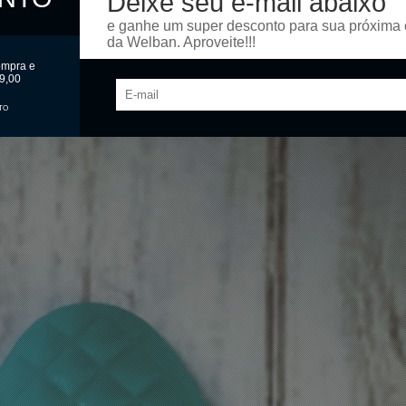
Deixe seu e-mail abaixo
e ganhe um super desconto para sua próxima
da Welban. Aproveite!!!
ompra e
9,00
TO