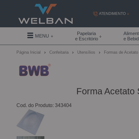
ATENDIMENTO
(19) 99855-
Papelaria
Alimen
MENU
e Escritório
e Bebi
(19)
Página Inicial
Confeitaria
Utensílios
Formas de Acetat
contato@welban.com
Segunda à sexta - 08:3
09:00h à
Forma Acetato 
Cod. do Produto: 343404