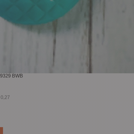
ód9329 BWB
 0,27