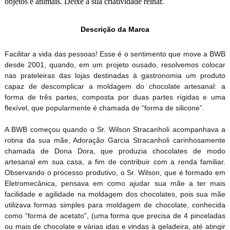
objetos e animais. Deixe a sua criatividade reinar.
Descrição da Marca
Facilitar a vida das pessoas! Esse é o sentimento que move a BWB
desde 2001, quando, em um projeto ousado, resolvemos colocar
nas prateleiras das lojas destinadas à gastronomia um produto
capaz de descomplicar a moldagem do chocolate artesanal: a
forma de três partes, composta por duas partes rígidas e uma
flexível, que popularmente é chamada de “forma de silicone”.
A BWB começou quando o Sr. Wilson Stracanholi acompanhava a
rotina da sua mãe, Adoração Garcia Stracanholi carinhosamente
chamada de Dona Dora, que produzia chocolates de modo
artesanal em sua casa, a fim de contribuir com a renda familiar.
Observando o processo produtivo, o Sr. Wilson, que é formado em
Eletromecânica, pensava em como ajudar sua mãe a ter mais
facilidade e agilidade na moldagem dos chocolates, pois sua mãe
utilizava formas simples para moldagem de chocolate, conhecida
como “forma de acetato”, (uma forma que precisa de 4 pinceladas
ou mais de chocolate e várias idas e vindas à geladeira, até atingir