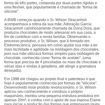
forma de três partes, composta por duas partes rígidas e
uma flexível, que popularmente é chamada de “forma de
silicone”.
A BWB começou quando o Sr. Wilson Stracanholi
acompanhava a rotina da sua mãe, Adoração Garcia
Stracanholi carinhosamente chamada de Dona Dora, que
produzia chocolates de modo artesanal em sua casa, a
fim de contribuir com a renda familiar. Observando o
processo produtivo, o Sr. Wilson, que é formado em
Eletromecânica, pensava em como ajudar sua mãe a ter
mais facilidade e agilidade na moldagem dos chocolates,
pois sua mãe utilizava formas simples para moldagem de
chocolate, conhecida como “forma de acetato”, (uma
forma que precisa de 4 pinceladas ou mais de chocolate e
várias idas e vindas à geladeira, até atingir a gramatura
desejada).
Em 1998 ele chegou ao projeto final e patenteou o que
hoje é popularmente conhecida por formas de “silicone”.
Desenvolvido esse produto revolucionário, o Sr. Wilson
aplicou seu conhecimento e construiu o próprio
maquinário, montou uma pequena estrutura produtiva em
apenas 20m², e contou com o apoio de sua esposa Elaine
para iniciar a produção das formas que entregavam muita