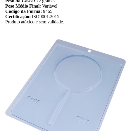
Peso da Casca:
72 gramas
Peso Médio Final:
Variável
Código da Forma:
9465
Certificação:
ISO9001:2015
Produto atóxico e sem validade.