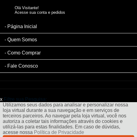
Olá Visitante!
Acesse sua conta e pedidos
Página Inicial
Quem Somos
Como Comprar
Fale Conosco
x
Filtre sua Pesquisa:
Utilizamos seus dados para analisar e personalizar nossa
loja virtual durante a sua navegação e em serviços de
terceiros parceiros. Ao navegar pela loja virtual, você nos
autoriza a coletar tais informações através do cookies e
utilizá-las para estas finalidades. Em caso de dúvidas,
acesse nossa
Política de Privacidade