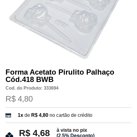
Forma Acetato Pirulito Palhaço
Cód.418 BWB
Cod. do Produto: 333694
R$ 4,80
1x
de
R$ 4,80
no cartão de crédito
à vista no pix
R$ 4,68
(2.5% Desconto)