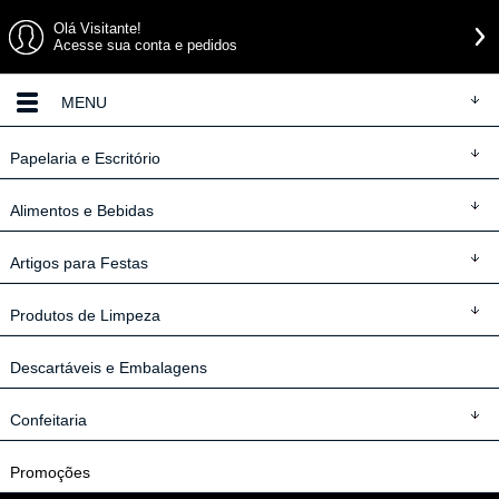
Olá Visitante!
Acesse sua conta e pedidos
MENU
Papelaria
e Escritório
Alimentos
e Bebidas
Artigos
para Festas
Produtos
de Limpeza
Descartáveis
e Embalagens
Confeitaria
Promoções