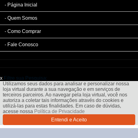
Página Inicial
Quem Somos
Como Comprar
Fale Conosco
x
Filtre sua Pesquisa:
Utilizamos seus dados para analisar e personalizar nossa
loja virtual durante a sua navegação e em serviços de
terceiros parceiros. Ao navegar pela loja virtual, você nos
autoriza a coletar tais informações através do cookies e
utilizá-las para estas finalidades. Em caso de dúvidas,
acesse nossa
Política de Privacidade
Entendi e Aceito