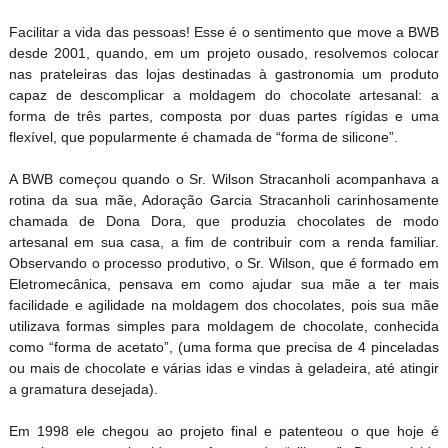
Facilitar a vida das pessoas! Esse é o sentimento que move a BWB
desde 2001, quando, em um projeto ousado, resolvemos colocar
nas prateleiras das lojas destinadas à gastronomia um produto
capaz de descomplicar a moldagem do chocolate artesanal: a
forma de três partes, composta por duas partes rígidas e uma
flexível, que popularmente é chamada de “forma de silicone”.
A BWB começou quando o Sr. Wilson Stracanholi acompanhava a
rotina da sua mãe, Adoração Garcia Stracanholi carinhosamente
chamada de Dona Dora, que produzia chocolates de modo
artesanal em sua casa, a fim de contribuir com a renda familiar.
Observando o processo produtivo, o Sr. Wilson, que é formado em
Eletromecânica, pensava em como ajudar sua mãe a ter mais
facilidade e agilidade na moldagem dos chocolates, pois sua mãe
utilizava formas simples para moldagem de chocolate, conhecida
como “forma de acetato”, (uma forma que precisa de 4 pinceladas
ou mais de chocolate e várias idas e vindas à geladeira, até atingir
a gramatura desejada).
Em 1998 ele chegou ao projeto final e patenteou o que hoje é