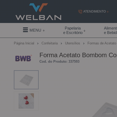
ATENDIMENTO
(19) 99855-
Papelaria
Alimen
MENU
e Escritório
e Bebi
(19)
Página Inicial
Confeitaria
Utensílios
Formas de Acetat
contato@welban.com
Forma Acetato Bombom Co
Segunda à sexta - 08:3
Cod. do Produto: 337593
09:00h à