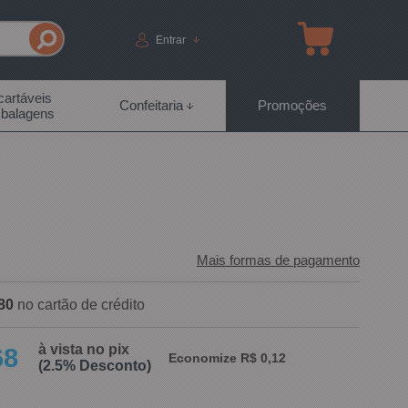
Entrar
artáveis
Confeitaria
Promoções
balagens
Mais formas de pagamento
80
no cartão de crédito
à vista no pix
68
Economize R$ 0,12
(2.5% Desconto)