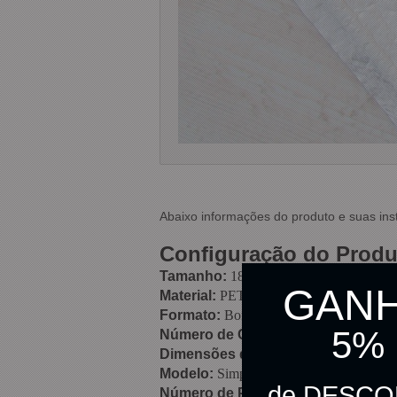
Abaixo informações do produto e suas ins
Configuração do Produ
Tamanho:
185mm x 245mm
GAN
Material:
PET
Formato:
Bombom Coraçãozinho
5%
Número de Cascas:
9 cascas
Dimensões do Formato
: 42mm (C) 
Modelo:
Simples
de DESC
Número de Partes:
1 parte acetato