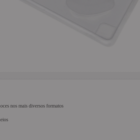
doces nos mais diversos formatos
heios