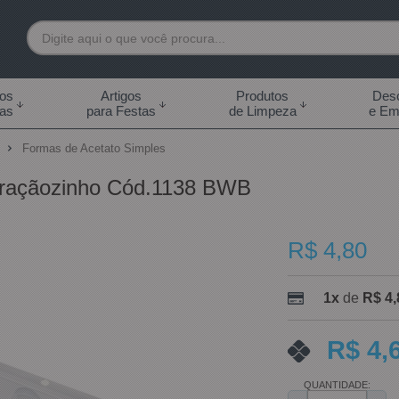
7892
tos
Artigos
Produtos
Desc
das
para Festas
de Limpeza
e Em
 99855-7892
o
Formas de Acetato Simples
.br
raçãozinho Cód.1138 BWB
0h às 18:00h Sábados -
s 14:00h
R$ 4,80
1x
de
R$ 4,
R$ 4,
QUANTIDADE: