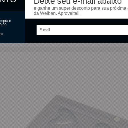
Deixe seu e-mail abaixo
e ganhe um super desconto para sua próxima
da Welban. Aproveite!!!
ompra e
9,00
TO