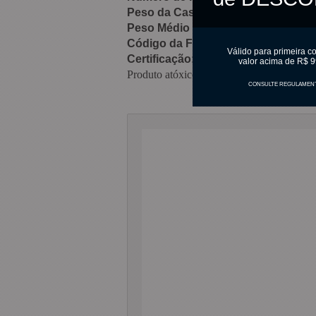
Peso da Casca:
Variável
Peso Médio Final:
20 gramas
Código da Forma:
1138
Válido para primeira c
Certificação:
ISO9001:2015
valor acima de R$ 9
Produto atóxico e sem validade.
CONSULTE REGULAMEN