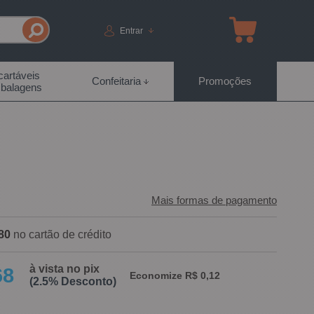
Entrar
artáveis
Confeitaria
Promoções
balagens
Mais formas de pagamento
80
no cartão de crédito
à vista no pix
68
Economize R$ 0,12
(2.5% Desconto)