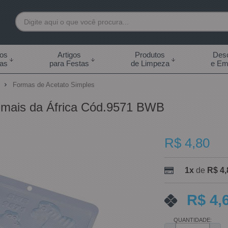
7892
tos
Artigos
Produtos
Desc
das
para Festas
de Limpeza
e Em
 99855-7892
o
Formas de Acetato Simples
.br
mais da África Cód.9571 BWB
0h às 18:00h Sábados -
s 14:00h
R$ 4,80
1x
de
R$ 4,
R$ 4,
QUANTIDADE: