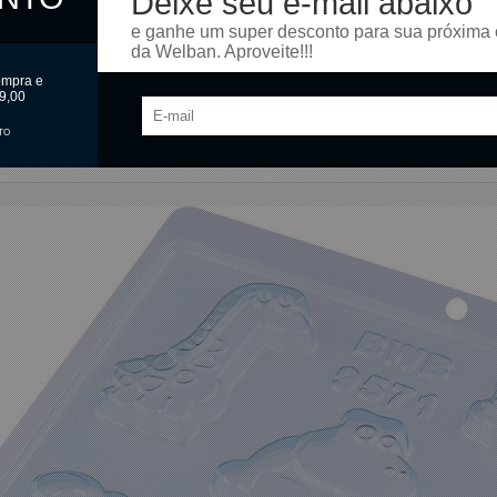
Deixe seu e-mail abaixo
e ganhe um super desconto para sua próxima
da Welban. Aproveite!!!
ompra e
9,00
TO