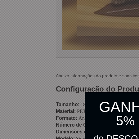
Abaixo informações do produto e suas ins
Configuração do Produ
GAN
Tamanho:
18,5cm x 24,5cm;
Material:
PET;
5%
Formato:
Animais da África;
Número de Cascas:
9 cascas;
Dimensões do Formato Aproximad
de DESC
Modelo:
Simples;