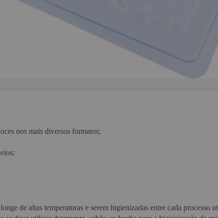
doces nos mais diversos formatos;
eios;
longe de altas temperaturas e serem higienizadas entre cada processo