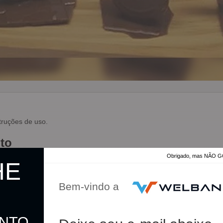
truções de uso.
to
Obrigado, mas NÃO
HE
Bem-vindo a
o:
5cm (C) x 4cm (L);
ONTO