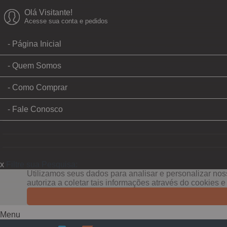
Olá Visitante!
Acesse sua conta e pedidos
Página Inicial
Quem Somos
Como Comprar
Fale Conosco
x
Filtre sua Pesquisa:
Utilizamos seus dados para analisar e personalizar noss
autoriza a coletar tais informações através do cookies 
Menu