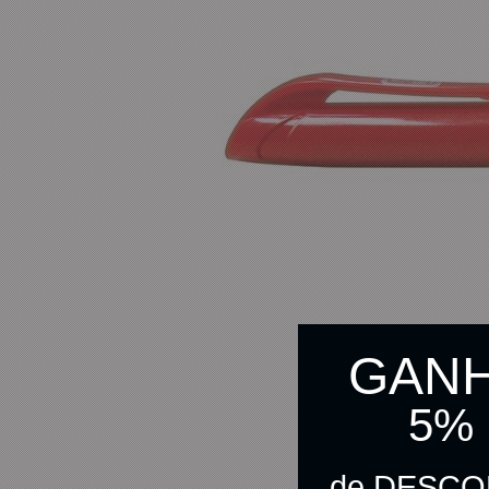
GAN
5%
de DESC