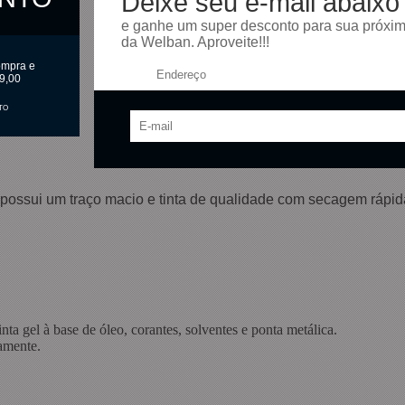
Deixe seu e-mail abaixo
e ganhe um super desconto para sua próxi
da Welban. Aproveite!!!
ompra e
Endereço:
9,00
TO
ossui um traço macio e tinta de qualidade com secagem rápida,
ta gel à base de óleo, corantes, solventes e ponta metálica.
amente.