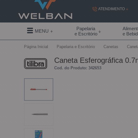
ATENDIMENTO
(19) 99855-
Papelaria
Alimen
MENU
e Escritório
e Bebi
(19)
Página Inicial
Papelaria e Escritório
Canetas
Canet
contato@welban.com
Caneta Esferográfica 0.7
Segunda à sexta - 08:3
Cod. do Produto: 342653
09:00h à