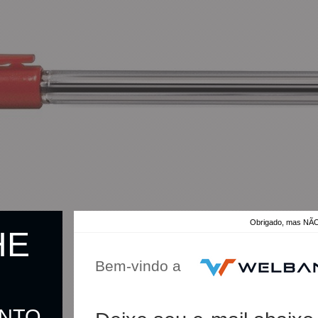
Obrigado, mas 
HE
Bem-vindo a
ONTO