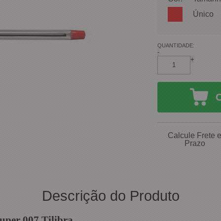
Único
QUANTIDADE:
-
+
Calcule Frete 
Prazo
Descrição do Produto
uper 007 Tilibra