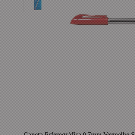
Caneta Esferográfica 0.7mm Vermelho S