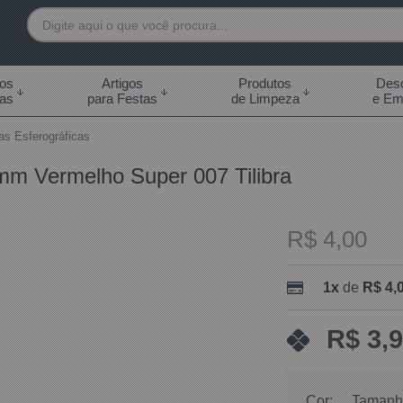
7892
tos
Artigos
Produtos
Desc
das
para Festas
de Limpeza
e Em
 99855-7892
as Esferográficas
.br
mm Vermelho Super 007 Tilibra
0h às 18:00h Sábados -
s 14:00h
R$ 4,00
1x
de
R$ 4,
R$ 3,
Cor:
Tamanh