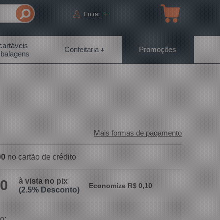
Entrar
artáveis
Confeitaria
Promoções
balagens
Mais formas de pagamento
00
no cartão de crédito
à vista no pix
90
Economize R$ 0,10
(2.5% Desconto)
o: