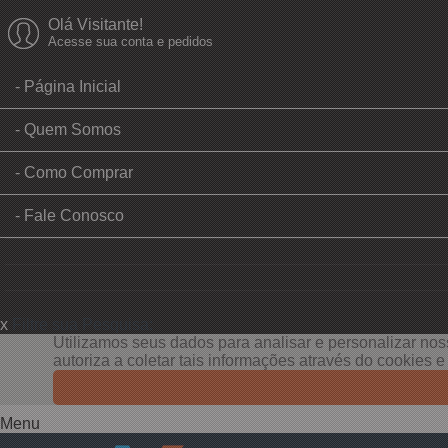
Olá Visitante!
Acesse sua conta e pedidos
Página Inicial
Quem Somos
Como Comprar
Fale Conosco
x
Filtre sua Pesquisa:
Utilizamos seus dados para analisar e personalizar noss
autoriza a coletar tais informações através do cookies 
Menu