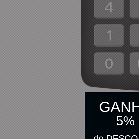
GAN
5%
de DESC