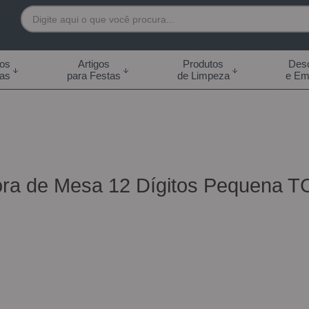
7892
tos
Artigos
Produtos
Desc
das
para Festas
de Limpeza
e Em
 99855-7892
.br
0h às 18:00h Sábados -
s 14:00h
ra de Mesa 12 Dígitos Pequena TC