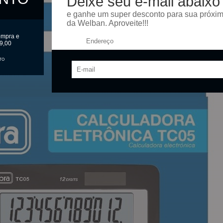
Deixe seu e-mail abaixo
e ganhe um super desconto para sua próxi
da Welban. Aproveite!!!
ompra e
Endereço:
9,00
TO