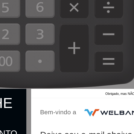
Obrigado, mas 
HE
Bem-vindo a
ONTO