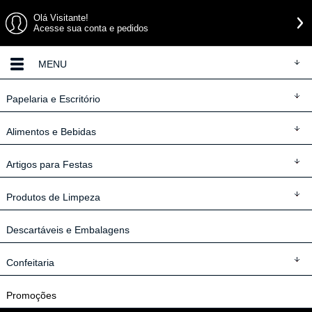
Olá Visitante!
Acesse sua conta e pedidos
MENU
Papelaria
e Escritório
Alimentos
e Bebidas
Artigos
para Festas
Produtos
de Limpeza
Descartáveis
e Embalagens
Confeitaria
Promoções