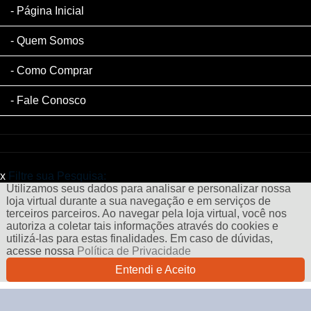
Página Inicial
Quem Somos
Como Comprar
Fale Conosco
x
Filtre sua Pesquisa:
Utilizamos seus dados para analisar e personalizar nossa
loja virtual durante a sua navegação e em serviços de
terceiros parceiros. Ao navegar pela loja virtual, você nos
autoriza a coletar tais informações através do cookies e
utilizá-las para estas finalidades. Em caso de dúvidas,
acesse nossa
Política de Privacidade
Entendi e Aceito