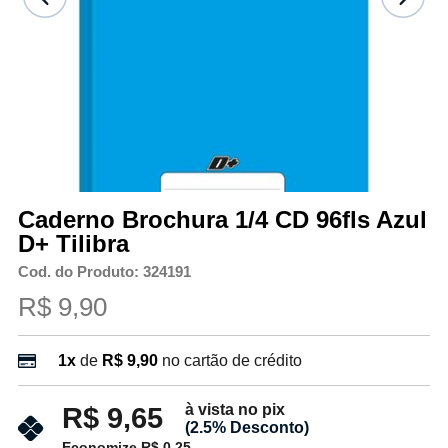
Caderno Brochura 1/4 CD 96fls Azul
D+ Tilibra
Cod. do Produto: 324191
R$ 9,90
1x
de
R$ 9,90
no cartão de crédito
à vista no pix
R$ 9,65
(2.5% Desconto)
Economize R$ 0,25