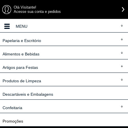
Olá Visitante!
Acesse sua conta e pedidos
MENU
Papelaria
e Escritório
Alimentos
e Bebidas
Artigos
para Festas
Produtos
de Limpeza
Descartáveis
e Embalagens
Confeitaria
Promoções