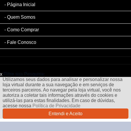
Página Inicial
Quem Somos
Como Comprar
Fale Conosco
x
Filtre sua Pesquisa:
Utilizamos seus dados para analisar e personalizar nossa
loja virtual durante a sua navegação e em serviços de
terceiros parceiros. Ao navegar pela loja virtual, você nos
autoriza a coletar tais informações através do cookies e
utilizá-las para estas finalidades. Em caso de dúvidas,
acesse nossa
Política de Privacidade
Entendi e Aceito