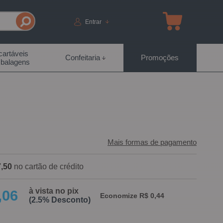
Entrar
artáveis
Confeitaria
Promoções
balagens
Mais formas de pagamento
,50
no cartão de crédito
à vista no pix
,06
Economize R$ 0,44
(2.5% Desconto)