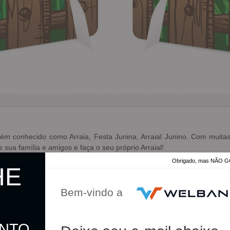
m conhecido como Arraia, Festa Junina, Arraial Junino. Com muitas b
 sua família e amigos e faça o seu próprio Arraial!
Obrigado, mas NÃO
HE
Bem-vindo a
ONTO