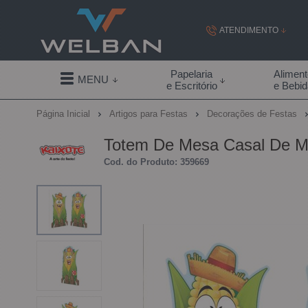
ATENDIMENTO
(19) 99855-
Papelaria
Alimen
MENU
e Escritório
e Bebi
(19)
Página Inicial
Artigos para Festas
Decorações de Festas
contato@welban.com
Totem De Mesa Casal De Mi
Segunda à sexta - 08:3
Cod. do Produto: 359669
09:00h à