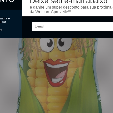
Deixe seu e-mail abaixo
e ganhe um super desconto para sua próxima
da Welban. Aproveite!!!
ompra e
9,00
TO