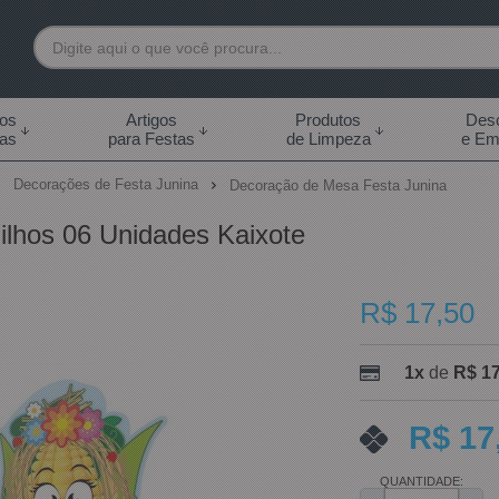
7892
tos
Artigos
Produtos
Desc
das
para Festas
de Limpeza
e Em
 99855-7892
Decorações de Festa Junina
Decoração de Mesa Festa Junina
.br
lhos 06 Unidades Kaixote
0h às 18:00h Sábados -
s 14:00h
R$ 17,50
1x
de
R$ 17
R$ 17
QUANTIDADE: