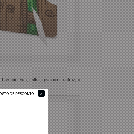
andeirinhas, palha, girassóis, xadrez, o
 GOSTO DE DESCONTO