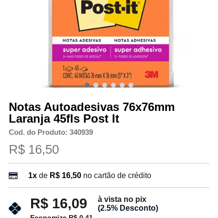
Notas Autoadesivas 76x76mm
Laranja 45fls Post It
Cod. do Produto: 340939
R$ 16,50
1x
de
R$ 16,50
no cartão de crédito
à vista no pix
R$ 16,09
(2.5% Desconto)
Economize R$ 0,41