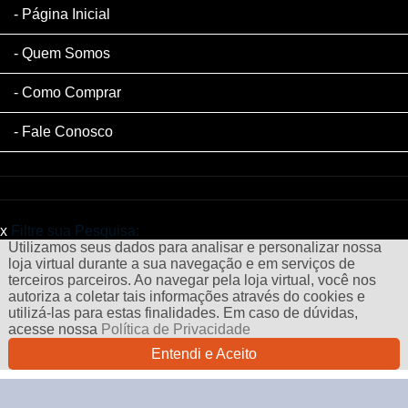
Página Inicial
Quem Somos
Como Comprar
Fale Conosco
x
Filtre sua Pesquisa:
Utilizamos seus dados para analisar e personalizar nossa
loja virtual durante a sua navegação e em serviços de
terceiros parceiros. Ao navegar pela loja virtual, você nos
autoriza a coletar tais informações através do cookies e
utilizá-las para estas finalidades. Em caso de dúvidas,
acesse nossa
Política de Privacidade
Entendi e Aceito