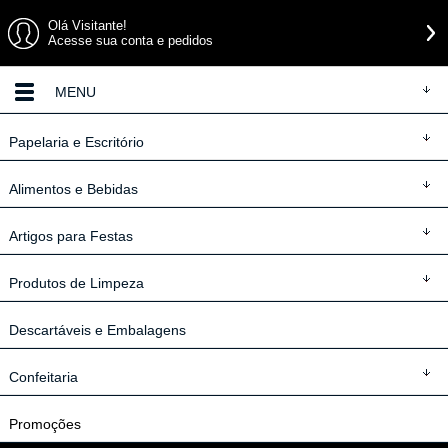
Olá Visitante!
Acesse sua conta e pedidos
MENU
Papelaria
e Escritório
Alimentos
e Bebidas
Artigos
para Festas
Produtos
de Limpeza
Descartáveis
e Embalagens
Confeitaria
Promoções