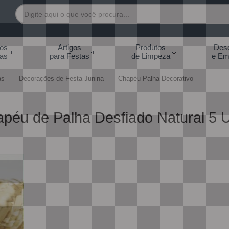
7892
tos
Artigos
Produtos
Desc
das
para Festas
de Limpeza
e Em
 99855-7892
as
Decorações de Festa Junina
Chapéu Palha Decorativo
.br
0h às 18:00h Sábados -
apéu de Palha Desfiado Natural 5 
s 14:00h