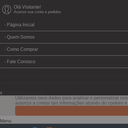
Olá Visitante!
Acesse sua conta e pedidos
Página Inicial
Quem Somos
Como Comprar
Fale Conosco
x
Filtre sua Pesquisa:
Utilizamos seus dados para analisar e personalizar noss
autoriza a coletar tais informações através do cookies 
Menu