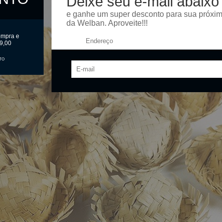
Deixe seu e-mail abaixo
e ganhe um super desconto para sua próxi
da Welban. Aproveite!!!
ompra e
Endereço:
9,00
TO