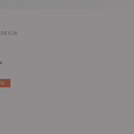
 R$ 0,26
r