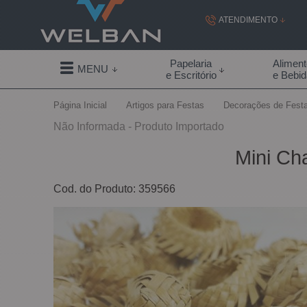
ATENDIMENTO
(19) 99855-
Papelaria
Alimen
MENU
e Escritório
e Bebi
(19)
Página Inicial
Artigos para Festas
Decorações de Fest
contato@welban.com
Não Informada - Produto Importado
Segunda à sexta - 08:3
Mini Ch
09:00h à
Cod. do Produto: 359566