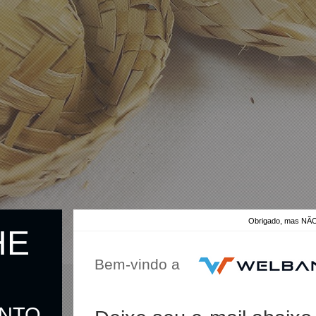
Obrigado, mas 
HE
Bem-vindo a
ONTO