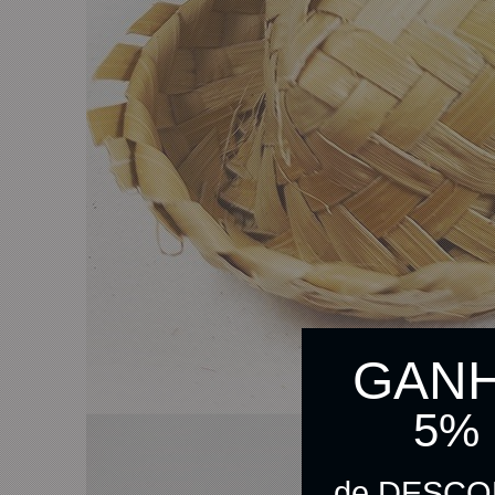
GAN
5%
de DESC