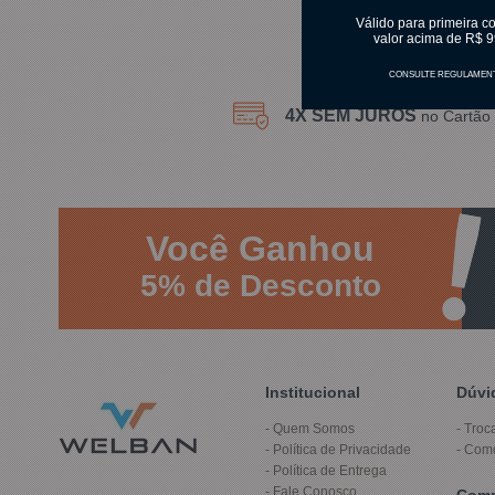
Válido para primeira c
valor acima de R$ 9
CONSULTE REGULAMEN
4X SEM JUROS
no Cartão 
Você
Ganhou
5%
de Desconto
Institucional
Dúvi
Quem Somos
Troc
Política de Privacidade
Com
Política de Entrega
Fale Conosco