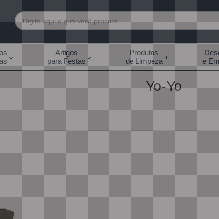
7892
tos
Artigos
Produtos
Desc
das
para Festas
de Limpeza
e Em
 99855-7892
Yo-Yo
.br
0h às 18:00h Sábados -
s 14:00h