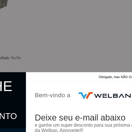
uflado Yo-Yo
Obrigado, mas NÃO
HE
Bem-vindo a
ONTO
Deixe seu e-mail abaixo
omprar
e ganhe um super desconto para sua próxima
da Welban. Aproveite!!!