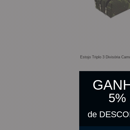
Estojo Triplo 3 Divisória Cam
GAN
R$ 51,00
5%
R$ 25,50
2x
R$ 49,72
ou
no pix
de DESC
C