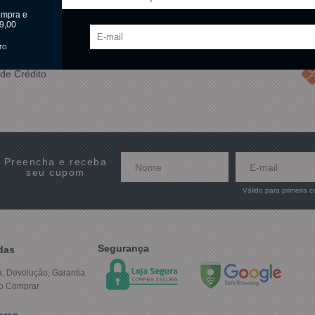
ompra e
9,00
TO
de Crédito
Preencha e receba
seu cupom
Válido para primeira 
Segurança
das
a, Devolução, Garantia
o Comprar