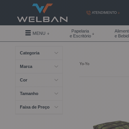
ATENDIMENTO
(19) 99855-
Papelaria
Alimen
MENU
e Escritório
e Bebi
(19)
Categoria
contato@welban.com
Yo-Yo
Segunda à sexta - 08:3
Marca
09:00h à
Cor
Tamanho
Faixa de Preço