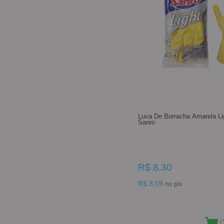
Luva De Borracha Amarela L
Sanro
R$ 8,30
R$ 8,09
no pix
C