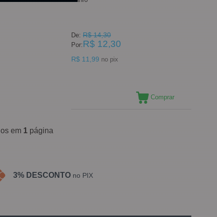
R$ 14,30
De:
R$ 12,30
Por:
R$ 11,99
no pix
Comprar
ídos em
1
página
3% DESCONTO
no PIX