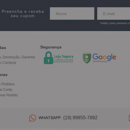
Preencha e receba
seu cupom
Válido para primeira 
Segurança
das
a, Devolução, Garantia
o Comprar
pras
 Pedidos
a Conta
rear Pedido
(19) 99855-7892