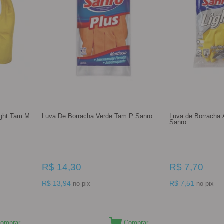
ight Tam M
Luva De Borracha Verde Tam P Sanro
Luva de Borracha
Sanro
R$ 14,30
R$ 7,70
R$ 13,94
R$ 7,51
no pix
no pix
omprar
Comprar