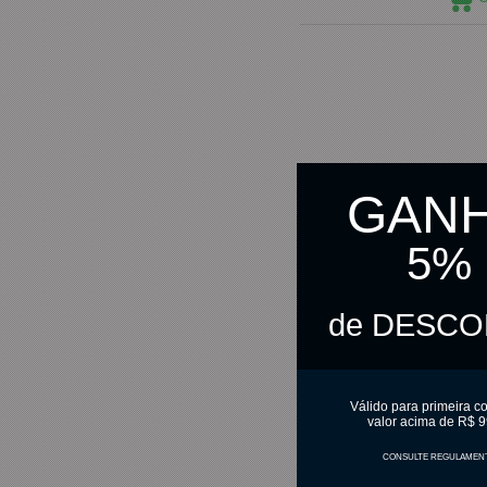
GAN
5%
de DESC
Válido para primeira c
valor acima de R$ 9
CONSULTE REGULAMEN
Luva Borracha Tam G Laranja
Sanro