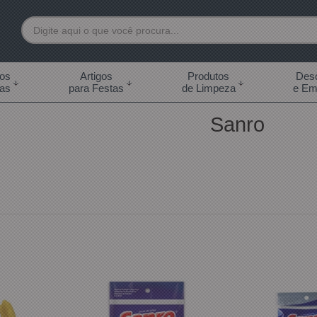
7892
tos
Artigos
Produtos
Desc
das
para Festas
de Limpeza
e Em
 99855-7892
Sanro
.br
0h às 18:00h Sábados -
s 14:00h