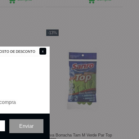
-13%
 GOSTO DE DESCONTO
 compra
Luva Borracha Tam M Verde Par Top
Sanro