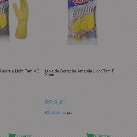
 Amarela Light Tam XG
Luva de Borracha Amarela Light Tam P
Sanro
R$ 8,30
R$ 8,09
no pix
Comprar
Comprar