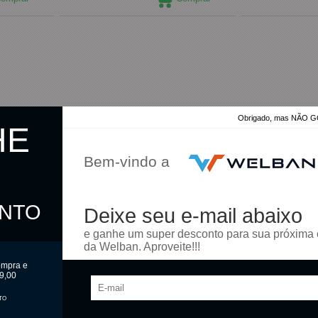
Obrigado, mas NÃO
HE
Bem-vindo a
ONTO
Deixe seu e-mail abaixo
e ganhe um super desconto para sua próxima
da Welban. Aproveite!!!
ompra e
9,00
TO
 Par Plus