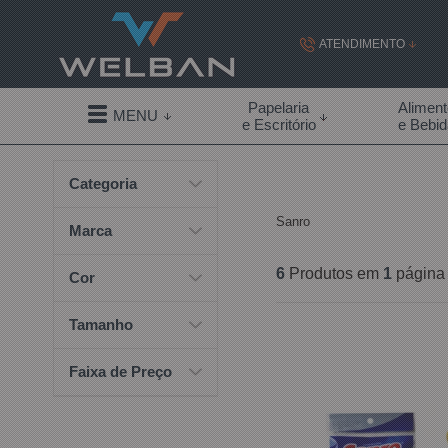
ATENDIMENTO
(19) 99855-
Papelaria
Alimen
MENU
e Escritório
e Bebi
(19)
Categoria
contato@welban.com
Sanro
Segunda à sexta - 08:3
Marca
09:00h à
6
Produtos em
1
página
Cor
Tamanho
Faixa de Preço